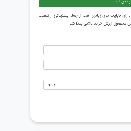
واتس اپ
تگاه DVR 16 کانال XVR داهوا مدل Dahua DH-XVR5216AN-4KL-I3 دارای قابلیت های زیادی است از جمله پشتیبانی از کیفیت