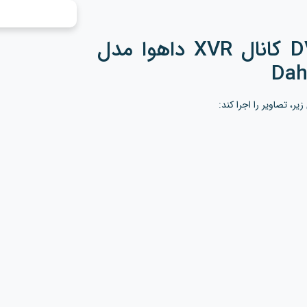
کیفیت تصویر دستگاه DVR 16 کانال XVR داهوا مدل
Dah