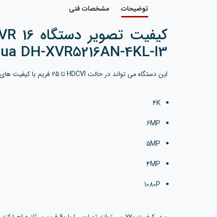
توضیحات
مشخصات فنی
ua DH-XVR5216AN-4KL-I3
این دستگاه می تواند در حالت HDCVI تا 25 فریم با کیفیت های زیر، تصاویر را اجرا کند:
4K
6MP
5MP
4MP
1080P