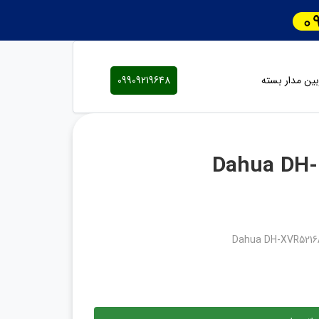
ین مدار بسته
09909219648
دستگاه 16 کانال XVR داهوا مدل Dahua DH-