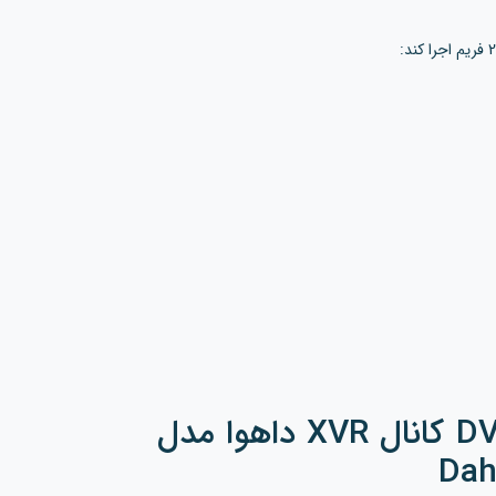
قابلیت هوشمند دستگاه DVR 16 کانال XVR داهوا مدل
Dah