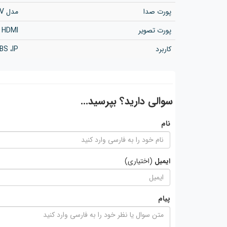
پورت صدا
مدل AV
پورت تصویر
HDMI و VGA
کاربرد
BS ،IP
سوالی دارید؟ بپرسید...
نام
ایمیل
(اختیاری)
پیام