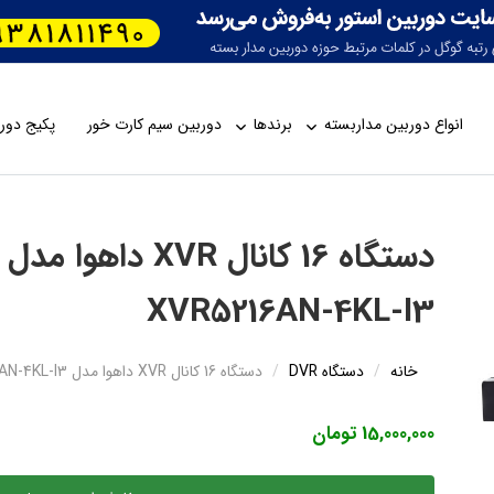
انواع دوربین مداربسته
برندها
دوربین سیم کارت خور
پکیج دورب
XVR5216AN-4KL-I3
خانه
دستگاه DVR
دستگاه 16 کانال XVR داهوا مدل Dahua DH-XVR5216AN-4KL-I3
15,000,000 تومان