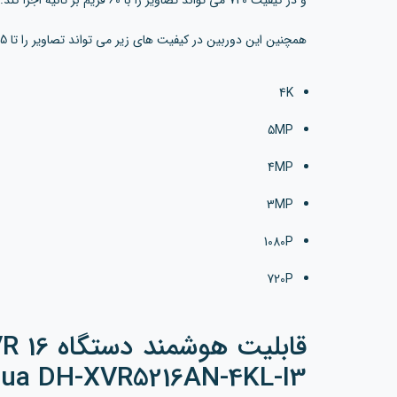
و در کیفیت 720 می تواند تصاویر را با 60 فریم بر ثانیه اجرا کند.
همچنین این دوربین در کیفیت های زیر می تواند تصاویر را تا 25 فریم اجرا کند:
4K
5MP
4MP
3MP
1080P
720P
ua DH-XVR5216AN-4KL-I3