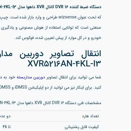
دستگاه ضبط کننده DVR 16 کانال XVR داهوا مدل Dahua DH-XVR5216AN-4KL-I3
که تحت عنوان wizsense طراحی و وارد بازار ش
صنعتی است که توانایی استفاده از هوش مصنوعی و یادگیری عمی
خودرو و در کل موارد از پیش تعیین شده، فوکوس کند.
انتقال تصاویر دوربین مدا
XVR5216AN-4KL-I3
شما می توانید برای انتقال تصاویر
دوربین مداربسته
خود به
دس
کنید. برای اینکار نیز می توانید از دو اپلیکیشن iDMSS و gDMSS برای انتقال تصاویر استفاده کنید.
مشخصات فنی دستگاه DVR 16 کانال XVR داهوا مدل Dahua DH-XVR5216AN-4KL-I3
تعداد هارد
دو عدد
کیفیت قابل پشتیبانی
تا 4k