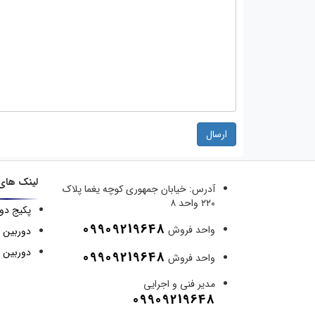
ارسال
لینک های
آدرس:
خیابان جمهوری کوچه یغما پلاک
۲۲۰ واحد ۸
پکیج دو
09909219648
واحد فروش
دوربین 
دوربین م
09909219648
واحد فروش
مدیر فنی و اجرایی
09909219648