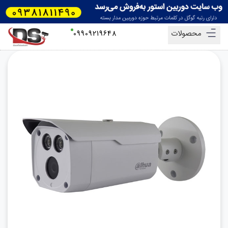
محصولات
09909219648