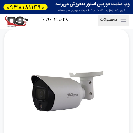
محصولات
09909219648