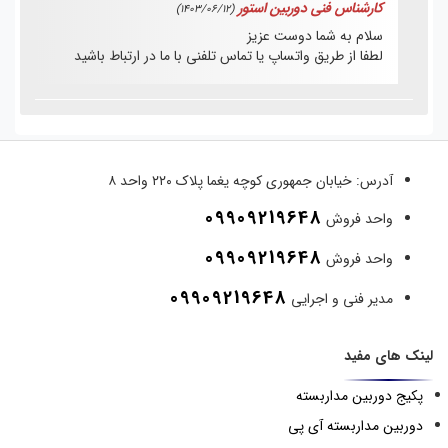
کارشناس فنی دوربین استور
(1403/06/12)
سلام به شما دوست عزیز
لطفا از طریق واتساپ یا تماس تلفنی با ما در ارتباط باشید
آدرس:
خیابان جمهوری کوچه یغما پلاک ۲۲۰ واحد ۸
09909219648
واحد فروش
09909219648
واحد فروش
09909219648
مدیر فنی و اجرایی
لینک های مفید
پکیج دوربین مداربسته
دوربین مداربسته آی پی