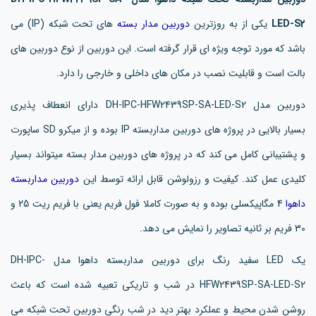
LED-S2
یکی از به روزترین
دوربین مدار بسته
های تحت شبکه (IP) می
باشد که مورد توجه ویژه ای قرار گرفته است. این دوربین از نوع دوربین های
بالت است و قابلیت نصب در مکان های داخلی و خارجی را دارد.
دوربین مدل DH-IPC-HFW2439SP-SA-LED-S2 دارای انعطاف پذیری
بسیار بالایی در پروژه های دوربین مداربسته IP بوده و از میکرو SD ساپورت
و پشتیبانی کامل می کند که در پروژه های دوربین مدار بسته میتواند بسیار
کلیدی عمل کند. کیفیت و رزولوشن قابل ارائه توسط این
دوربین مداربسته
داهوا
4 مگاپیکسلی بوده و به صورت کاملا فول فریم یعنی با فریم ریت 25 و
30 فریم بر ثانیه تصاویر را نمایش می دهد.
یک LED سفید رنگ برای دوربین مداربسته داهوا مدل DH-IPC-
HFW2439SP-SA-LED-S2 در شب و تاریکی تعبیه شده است که باعث
روشن شدن محیط و عملکرد بهتر دید در شب رنگی دوربین تحت شبکه می