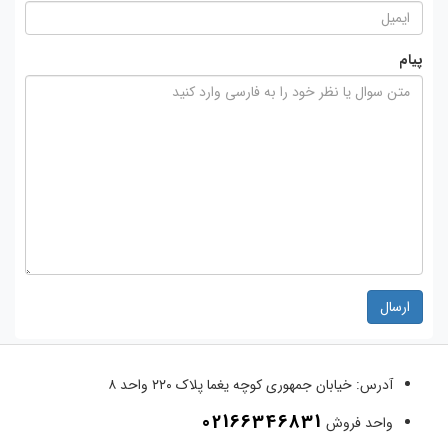
پیام
ارسال
آدرس:
خیابان جمهوری کوچه یغما پلاک ۲۲۰ واحد ۸
02166346831
واحد فروش