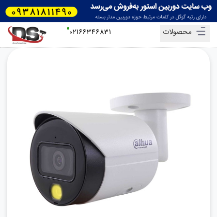
محصولات
02166346831