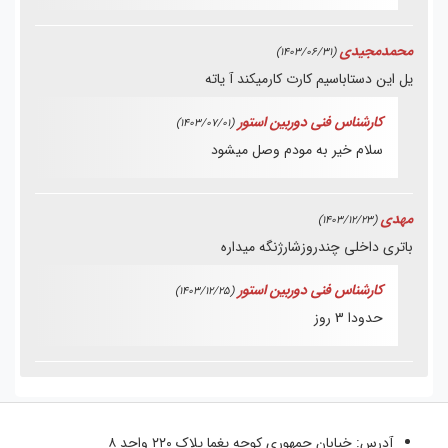
محمدمجیدی
(1403/06/31)
یل این دستاباسیم کارت کارمیکند آ یاته
کارشناس فنی دوربین استور
(1403/07/01)
سلام خیر به مودم وصل میشود
مهدی
(1403/12/23)
باتری داخلی چندروزشارژنگه میداره
کارشناس فنی دوربین استور
(1403/12/25)
حدودا 3 روز
آدرس:
خیابان جمهوری کوچه یغما پلاک ۲۲۰ واحد ۸