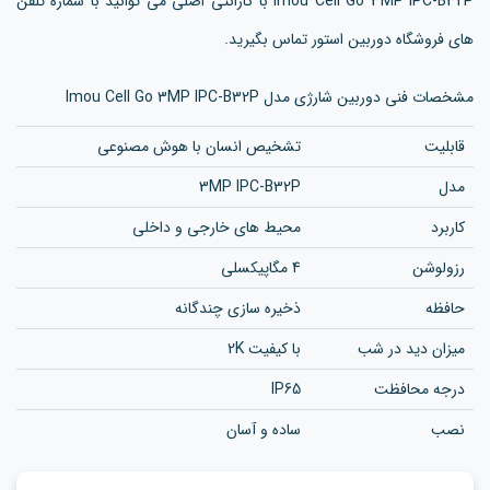
Imou Cell Go 3MP IPC-B32P با گارانتی اصلی می توانید با شماره تلفن
های فروشگاه دوربین استور تماس بگیرید.
مشخصات فنی دوربین شارژی مدل Imou Cell Go 3MP IPC-B32P
قابلیت
تشخیص انسان با هوش مصنوعی
مدل
3MP IPC-B32P
کاربرد
محیط های خارجی و داخلی
رزولوشن
4 مگاپیکسلی
حافظه
ذخیره سازی چندگانه
میزان دید در شب
با کیفیت 2K
درجه محافظت
IP65
نصب
ساده و آسان