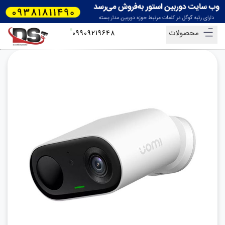
محصولات
09909219648