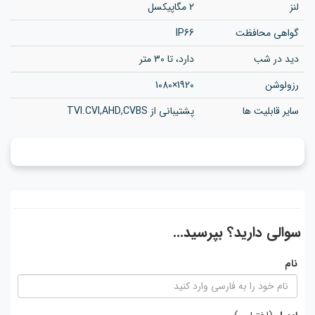
لنز
2 مگاپیکسل
گواهی محافظت
IP66
دید در شب
دارد، تا 30 متر
رزولوشن
1920×1080
سایر قابلیت ها
پشتیبانی از TVI.CVI,AHD,CVBS
سوالی دارید؟ بپرسید...
نام