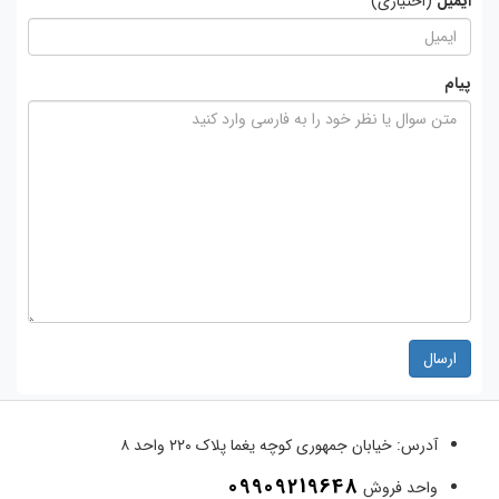
ایمیل
(اختیاری)
پیام
ارسال
آدرس:
خیابان جمهوری کوچه یغما پلاک ۲۲۰ واحد ۸
09909219648
واحد فروش