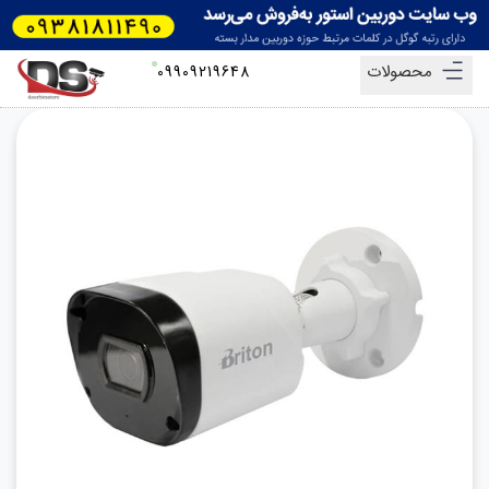
محصولات
09909219648