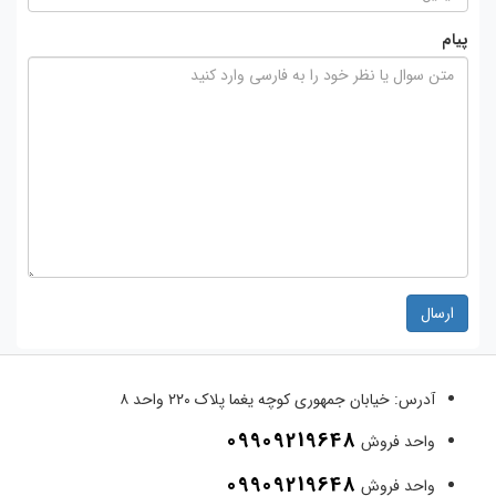
پیام
ارسال
آدرس:
خیابان جمهوری کوچه یغما پلاک ۲۲۰ واحد ۸
09909219648
واحد فروش
09909219648
واحد فروش