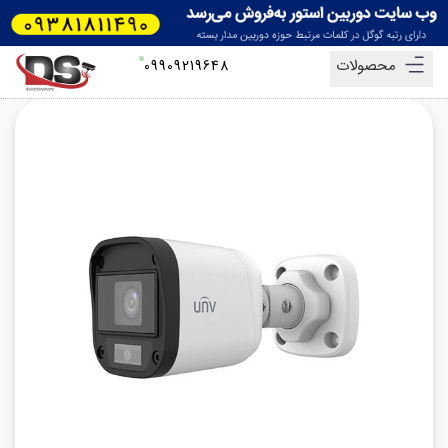
محصولات
09909219648