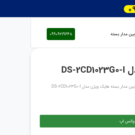
ین مدار بسته
09909219648
DS-
ن مدار بسته هایک ویژن مدل DS-2CD1023G0-I
واتس اپ