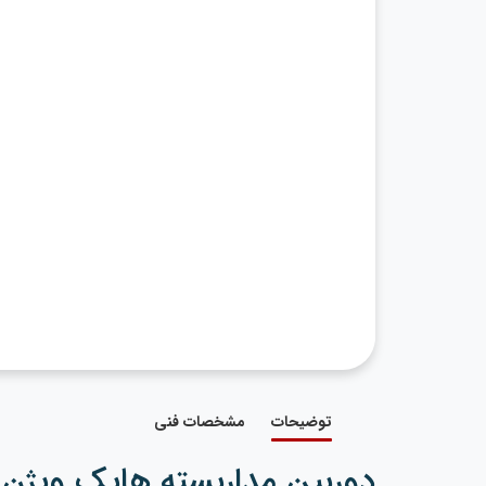
توضیحات
مشخصات فنی
دوربین مداربسته هایک ویژن مدل 023G0-I