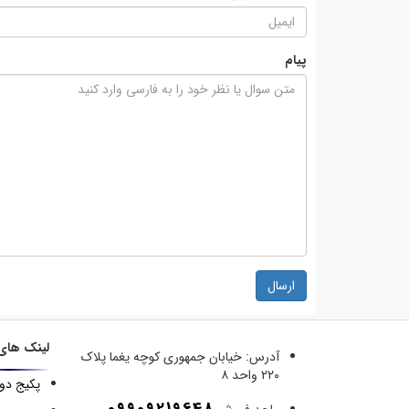
پیام
ارسال
لینک های
آدرس:
خیابان جمهوری کوچه یغما پلاک
۲۲۰ واحد ۸
پکیج دو