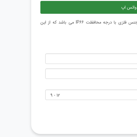
واتس اپ
دوربین اسپید دام هایک ویژن مدل DS-2DE4225IW-DE T5 دارای جنس فلزی با درجه محافظت IP66 می باشد که از این