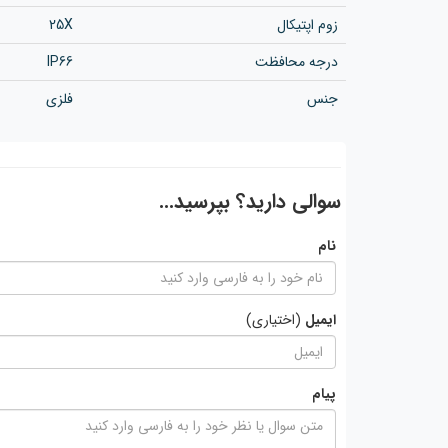
زوم اپتیکال
25X
درجه محافظت
IP66
جنس
فلزی
سوالی دارید؟ بپرسید...
نام
ایمیل
(اختیاری)
پیام