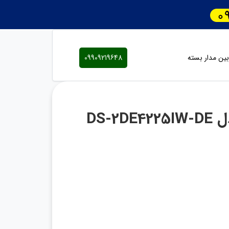
ین مدار بسته
09909219648
دوربین اسپید دام هایک ویژن مدل DS-2DE4225IW-DE