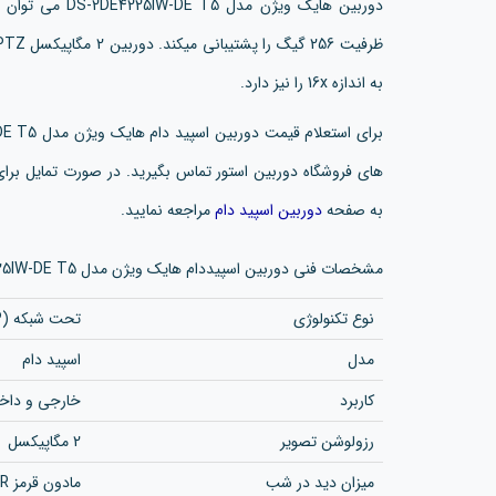
به اندازه 16x را نیز دارد.
های فروشگاه دوربین استور تماس بگیرید. در صورت تمایل برا
به صفحه
دوربین اسپید دام
مراجعه نمایید.
مشخصات فنی دوربین اسپیددام هایک ویژن مدل DS-2DE4225IW-DE T5
نوع تکنولوژی
تحت شبکه (IP)
مدل
اسپید دام
کاربرد
خارجی و داخ
رزولوشن تصویر
2 مگاپیکسل
میزان دید در شب
مادون قرمز IR با برد 100 متر