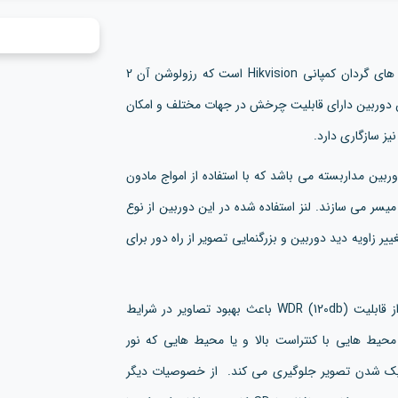
از دوربین های گردان کمپانی Hikvision است که رزولوشن آن 2
ین دوربین دارای قابلیت چرخش در جهات مختلف و امکان
ویژگی های مهم این دوربین مداربسته می باشد که با استفاده از امواج مادون
یسر می سازند. لنز استفاده شده در این دوربین از نوع
نی 4.8_120 میلی متر است که تغییر زاویه دید دوربین و بزرگنمایی تصویر از راه دور برای
دوربین هایک ویژن مدل DS-2DE4225IW-DET5 با استفاده از قابلیت (WDR (120db باعث بهبود تصاویر در شرایط
لاف سطح نور را در محیط هایی با کنتراست بالا و یا محیط هایی که نور
اریک شدن تصویر جلوگیری می کند. از خصوصیات دیگر