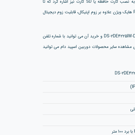
دوربین هایک ویژن مدل DS-2DE4225IW-DE T5 می توان به نصب کارت حافظه یا SD کارت نیز اشاره کرد که تا
ظرفیت 256 گیگ را پشتیبانی میکند. دوربین 2 مگاپیکسل PTZ هایک ویژن علاوه بر زوم اپتیکال، قابلیت زوم دیجیتال
برای استعلام قیمت دوربین اسپید دام هایک ویژن مدل DS-2DE4225IW-DE T5 و خرید آن می توانید با شماره تلفن
ی مشاهده سایر محصولات دوربین اسپید دام می توانید
لی