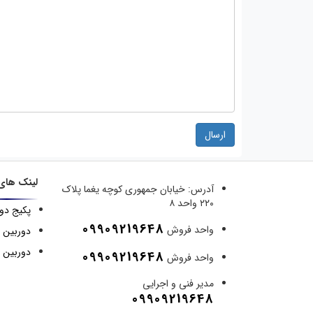
ارسال
لینک های
آدرس:
خیابان جمهوری کوچه یغما پلاک
۲۲۰ واحد ۸
پکیج دو
09909219648
واحد فروش
دوربین 
دوربین م
09909219648
واحد فروش
مدیر فنی و اجرایی
09909219648