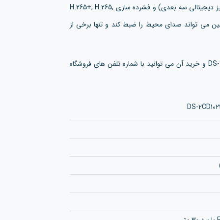
stream هایک ویژن، پورت POE، قابلیت 3D DNR (کاهش نویز دیجیتالی سه بعدی) و فشرده سازی H.265+, H.265,
این دوربین می تواند صدای محیط را ضبط کند و تنها برخی از
مدل DS-2CD1023G0-IUF و خرید آن می توانید با شماره تلفن های فروشگاه