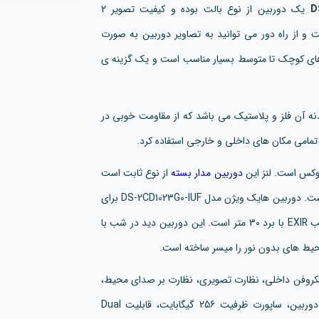
d یک دوربین از نوع بالت بوده و کیفیت تصویر 2
 و از راه دور می توانید به تصاویر دوربین به صورت
 های کوچک تا متوسط بسیار مناسب است و یک گزینه ی
 برخوردار بوده و جنس بدنه آن فلز و پلاستیک می باشد که از مقاومت خوبی در
ر تمامی مکان های داخلی و خارجی استفاده کرد.
دوربین مدار بسته
از نوع ثابت است
که تنها امکان تنظیم فوکوس را داشته و زاویه دید در آن ثابت است. دوربین هایک ویژن مدل DS-2CD1023G0-IUF برای
ثبت تصاویر در شب نیز طراحی شده و دارای قابلیت دید در شب EXIR با برد 30 متر است. این دوربین دید در شب با
محیط های بدون نور را میسر ساخته است.
یکروفن داخلی، نظارت تصویری، نظارت بر صدای محیط،
SD کارت در دوربین مداربسته، امکان ثبت تصاویر در خود دوربین، ساپورت ظرفیت 256 گیگابایت، قابلیت Dual