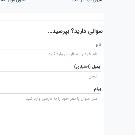
میزان دید در شب
مادون قرمز EXIR با برد 30 متر
سوالی دارید؟ بپرسید...
نام
ایمیل
(اختیاری)
پیام