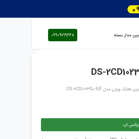
ین مدار بسته
09909219648
 هایک ویژن مدل DS-2CD1023G0-IUF
واتس اپ