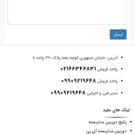
ارسال
آدرس:
خیابان جمهوری کوچه یغما پلاک ۲۲۰ واحد ۸
02166346831
واحد فروش
09909219648
واحد فروش
09909219648
مدیر فنی و اجرایی
لینک های مفید
پکیج دوربین مداربسته
دوربین مداربسته آی پی