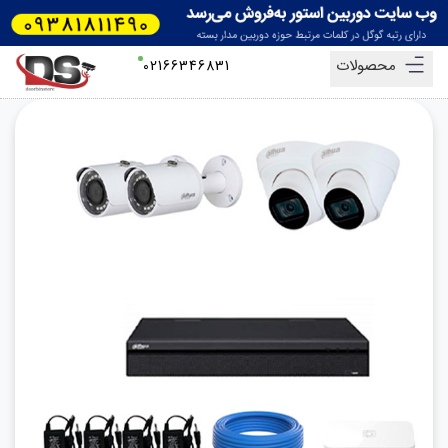
محصولات
02166346831