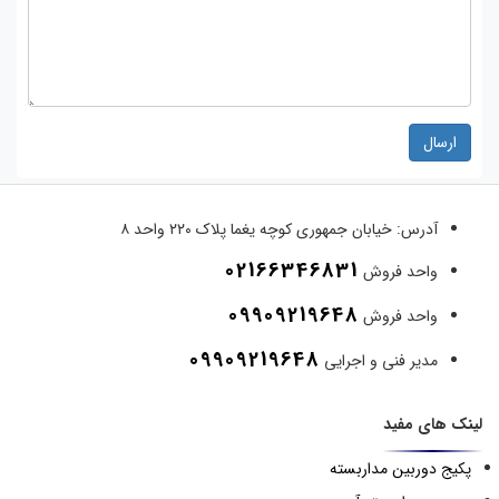
ارسال
آدرس:
خیابان جمهوری کوچه یغما پلاک ۲۲۰ واحد ۸
02166346831
واحد فروش
09909219648
واحد فروش
09909219648
مدیر فنی و اجرایی
لینک های مفید
پکیج دوربین مداربسته