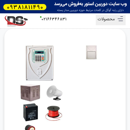
محصولات
02166346831