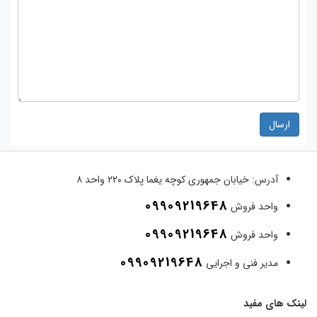
ارسال
آدرس:
خیابان جمهوری کوچه یغما پلاک ۲۲۰ واحد ۸
09909219648
واحد فروش
09909219648
واحد فروش
09909219648
مدیر فنی و اجرایی
لینک های مفید