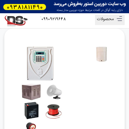
محصولات
09909219648