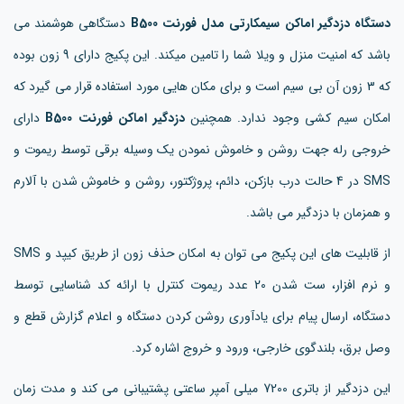
دستگاه دزدگیر اماکن سیمکارتی مدل فورنت B500
دستگاهی هوشمند می
باشد که امنیت منزل و ویلا شما را تامین میکند. این پکیج دارای 9 زون بوده
که 3 زون آن بی سیم است و برای مکان هایی مورد استفاده قرار می گیرد که
امکان سیم کشی وجود ندارد. همچنین
دزدگیر اماکن فورنت B500
دارای
خروجی رله جهت روشن و خاموش نمودن یک وسیله برقی توسط ریموت و
SMS در 4 حالت درب بازکن، دائم، پروژکتور، روشن و خاموش شدن با آلارم
و همزمان با دزدگیر می باشد.
از قابلیت های این پکیج می توان به امکان حذف زون از طریق کیپد و SMS
و نرم افزار، ست شدن 20 عدد ریموت کنترل با ارائه کد شناسایی توسط
دستگاه، ارسال پیام برای یادآوری روشن کردن دستگاه و اعلام گزارش قطع و
وصل برق، بلندگوی خارجی، ورود و خروج اشاره کرد.
این دزدگیر از باتری 7200 میلی آمپر ساعتی پشتیبانی می کند و مدت زمان