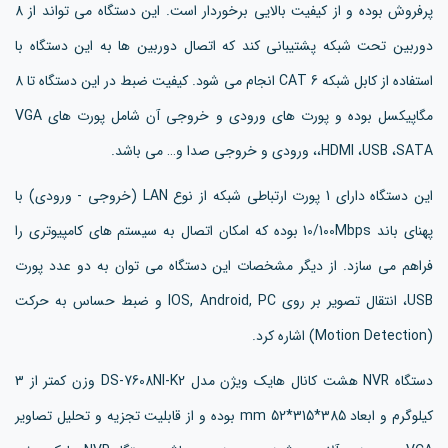
پرفروش بوده و از کیفیت بالایی برخوردار است. این دستگاه می تواند از 8
دوربین تحت شبکه پشتیبانی کند که اتصال دوربین ها به این دستگاه با
استفاده از کابل شبکه CAT 6 انجام می شود. کیفیت ضبط در این دستگاه تا 8
مگاپیکسل بوده و پورت های ورودی و خروجی آن شامل پورت های VGA
،HDMI ،USB ،SATA، ورودی و خروجی صدا و… می باشد.
این دستگاه دارای 1 پورت ارتباطی شبکه از نوع LAN (خروجی - ورودی) با
پهنای باند 10/100Mbps بوده که امکان اتصال به سیستم های کامپیوتری را
فراهم می سازد. از دیگر مشخصات این دستگاه می توان به دو عدد پورت
USB، انتقال تصویر بر روی IOS, Android, PC و ضبط حساس به حرکت
(Motion Detection) اشاره کرد.
دستگاه NVR هشت کانال هایک ویژن مدل DS-7608NI-K2 وزن کمتر از 3
کیلوگرم و ابعاد 385*315*52 mm بوده و از قابلیت تجزیه و تحلیل تصاویر