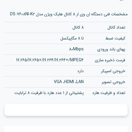
مشخصات فنی دستگاه ان وی ار 8 کانال هایک ویژن مدل DS-7608NI-K2
تعداد کانال
8 کانال
کیفیت ضبط
تا 8 مگاپیکسل
پهنای باند ورودی
80Mbps
فرمت ذخیره سازی
H.265/H.265+/H.264/H.264+/MPEG4
خروجی اسپیکر
دارد
خروجی تصویر
VGA ،HDMI ،LAN
تعداد و ظرفیت هارد
پشتیبانی از 1 عدد هارد با ظرفیت 8 ترابایت