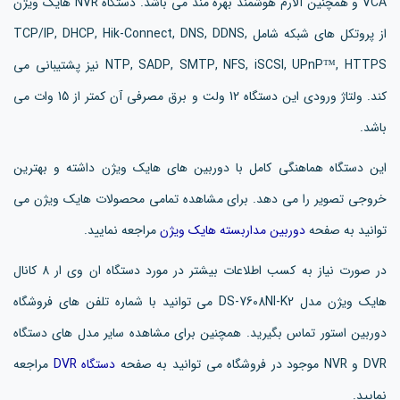
VCA و همچنین آلارم هوشمند بهره مند می باشد. دستگاه NVR هایک ویژن
از پروتکل های شبکه شامل TCP/IP, DHCP, Hik-Connect, DNS, DDNS,
NTP, SADP, SMTP, NFS, iSCSI, UPnP™, HTTPS نیز پشتیبانی می
کند. ولتاژ ورودی این دستگاه 12 ولت و برق مصرفی آن کمتر از 15 وات می
باشد.
این دستگاه هماهنگی کامل با دوربین های هایک ویژن داشته و بهترین
خروجی تصویر را می دهد. برای مشاهده تمامی محصولات هایک ویژن می
توانید به صفحه
دوربین مداربسته هایک ویژن
مراجعه نمایید.
در صورت نیاز به کسب اطلاعات بیشتر در مورد دستگاه ان وی ار 8 کانال
هایک ویژن مدل DS-7608NI-K2 می توانید با شماره تلفن های فروشگاه
دوربین استور تماس بگیرید. همچنین برای مشاهده سایر مدل های دستگاه
DVR و NVR موجود در فروشگاه می توانید به صفحه
دستگاه DVR
مراجعه
نمایید.