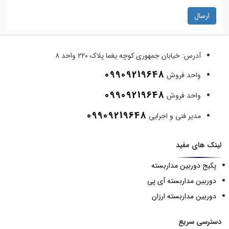
ارسال
آدرس:
خیابان جمهوری کوچه یغما پلاک ۲۲۰ واحد ۸
09909219648
واحد فروش
09909219648
واحد فروش
09909219648
مدیر فنی و اجرایی
لینک های مفید
پکیج دوربین مداربسته
دوربین مداربسته آی پی
دوربین مداربسته ارزان
دسترسی سریع