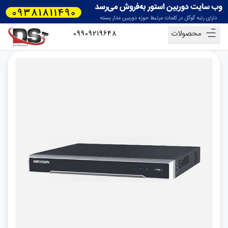
محصولات
09909219648