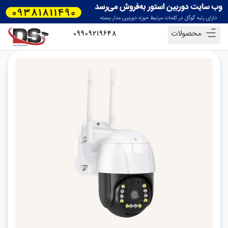
محصولات
09909219648