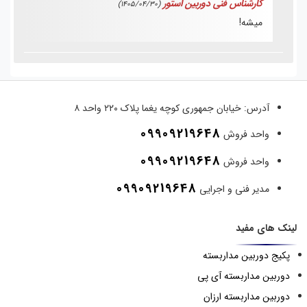
کارشناس فنی دوربین استور
(1405/04/30)
میشه!
آدرس:
خیابان جمهوری کوچه یغما پلاک ۲۲۰ واحد ۸
09909219648
واحد فروش
09909219648
واحد فروش
09909219648
مدیر فنی و اجرایی
لینک های مفید
پکیج دوربین مداربسته
دوربین مداربسته آی پی
دوربین مداربسته ارزان