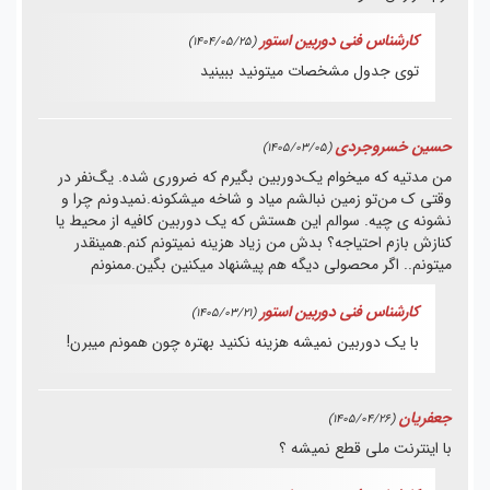
کارشناس فنی دوربین استور
(1404/05/25)
توی جدول مشخصات میتونید ببینید
حسین خسروجردی
(1405/03/05)
من مدتیه که میخوام یک‌دوربین بگیرم که ضروری شده. یگ‌نفر ‌در
وقتی ک من‌تو زمین نبالشم میاد و شاخه میشکونه.نمیدونم چرا و
نشونه ی چیه. سوالم این هستش که یک دوربین کافیه از محیط یا
کنازش بازم احتیاجه؟ بدش من زیاد هزینه نمیتونم کنم‌.همینقدر
میتونم.. اگر محصولی دیگه هم پیشنهاد میکنین بگین.ممنونم‌
کارشناس فنی دوربین استور
(1405/03/21)
با یک دوربین نمیشه هزینه نکنید بهتره چون همونم میبرن!
جعفریان
(1405/04/26)
با اینترنت ملی قطع نمیشه ؟