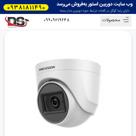
محصولات
09909219648