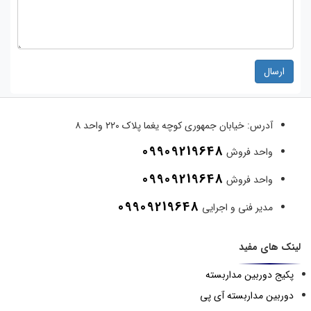
ارسال
آدرس:
خیابان جمهوری کوچه یغما پلاک ۲۲۰ واحد ۸
09909219648
واحد فروش
09909219648
واحد فروش
09909219648
مدیر فنی و اجرایی
لینک های مفید
پکیج دوربین مداربسته
دوربین مداربسته آی پی