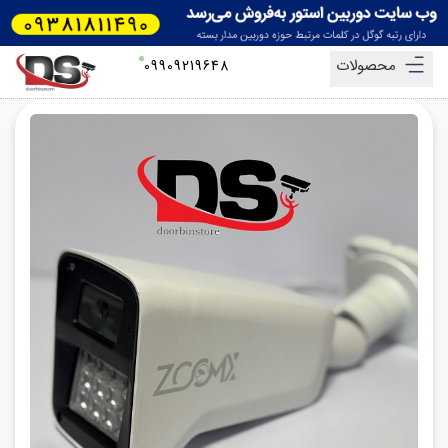
محصولات
09909219648