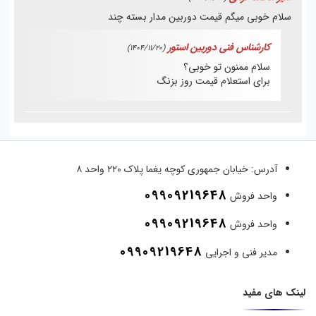
سلام خوبی میگم قیمت دوربین مدار بسته چند
کارشناس فنی دوربین استور
(1404/11/20)
سلام ممنون تو خوبی؟
برای استعلام قیمت روز بزنگ
آدرس:
خیابان جمهوری کوچه یغما پلاک ۲۲۰ واحد ۸
09909219648
واحد فروش
09909219648
واحد فروش
09909219648
مدیر فنی و اجرایی
لینک های مفید