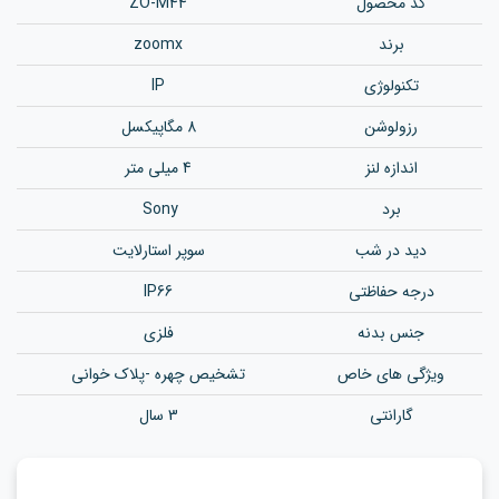
کد محصول
ZO-M44
برند
zoomx
تکنولوژی
IP
رزولوشن‌
8 مگاپیکسل
اندازه لنز
4 میلی متر
برد
Sony
دید در شب
سوپر استارلایت
درجه حفاظتی
IP66
جنس بدنه
فلزی
ویژگی های خاص
تشخیص چهره -پلاک خوانی
گارانتی
3 سال