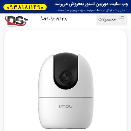
محصولات
09909219648