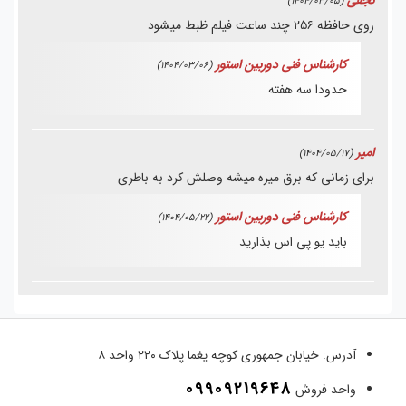
(1404/03/05)
روی حافظه ۲۵۶ چند ساعت فیلم ظبط میشود
کارشناس فنی دوربین استور
(1404/03/06)
حدودا سه هفته
امیر
(1404/05/17)
برای زمانی که برق میره میشه وصلش کرد به باطری
کارشناس فنی دوربین استور
(1404/05/22)
باید یو پی اس بذارید
آدرس:
خیابان جمهوری کوچه یغما پلاک ۲۲۰ واحد ۸
09909219648
واحد فروش