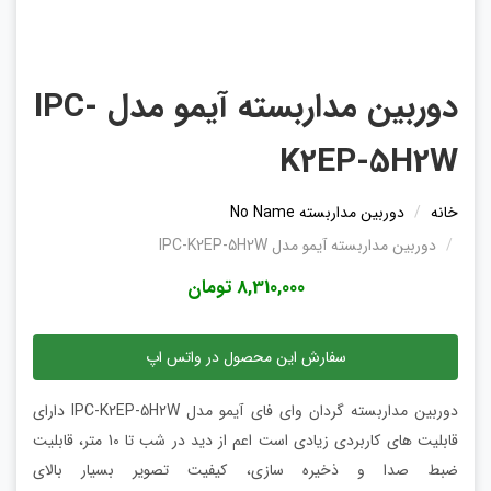
دوربین مداربسته آیمو مدل IPC-
K2EP-5H2W
خانه
دوربین مداربسته No Name
دوربین مداربسته آیمو مدل IPC-K2EP-5H2W
8,310,000 تومان
سفارش این محصول در واتس اپ
دوربین مداربسته گردان وای فای آیمو مدل IPC-K2EP-5H2W دارای
قابلیت های کاربردی زیادی است اعم از دید در شب تا 10 متر، قابلیت
ضبط صدا و ذخیره سازی، کیفیت تصویر بسیار بالای