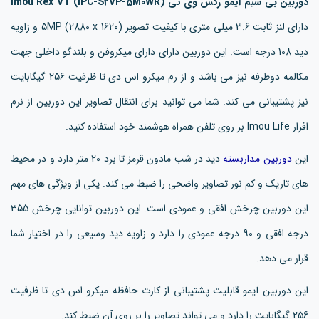
دوربین بی سیم آیمو رکس وی تی (IPC-S2VP-5M0WR) Imou Rex VT
دارای لنز ثابت 3.6 میلی متری با کیفیت تصویر 5MP (2880 x 1620) و زاویه
دید 108 درجه است. این دوربین دارای دارای میکروفن و بلندگو داخلی جهت
مکالمه دوطرفه نیز می باشد و از رم میکرو اس دی تا ظرفیت 256 گیگابایت
نیز پشتیبانی می کند. شما می توانید برای انتقال تصاویر این دوربین از نرم
افزار Imou Life بر روی تلفن همراه هوشمند خود استفاده کنید.
این
دوربین مداربسته
دید در شب مادون قرمز تا برد 20 متر دارد و در محیط
های تاریک و کم نور تصاویر واضحی را ضبط می کند. یکی از ویژگی های مهم
این دوربین چرخش افقی و عمودی است. این دوربین توانایی چرخش 355
درجه افقی و 90 درجه عمودی را دارد و زاویه دید وسیعی را در اختیار شما
قرار می دهد.
این دوربین آیمو قابلیت پشتیبانی از کارت حافظه میکرو اس دی تا ظرفیت
256 گیگابایت را دارد و می تواند تصاویر را بر روی آن ضبط کند.