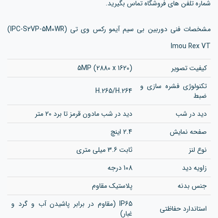
شماره تلفن های فروشگاه تماس بگیرید.
مشخصات فنی دوربین بی سیم آیمو رکس وی تی (IPC-S2VP-5M0WR)
Imou Rex VT
کیفیت تصویر
5MP (2880 x 1620)
تکنولوژی فشره سازی و
H.265/H.264
ضبط
دید در شب
دید در شب مادون قرمز تا برد 20 متر
صفحه نمایش
2.4 اینچ
نوع لنز
ثابت 3.6 میلی متری
زاویه دید
108 درجه
جنس بدنه
پلاستیک مقاوم
IP65 (مقاوم در برابر پاشیدن آب و گرد و
استاندارد حفاظتی
غبار)