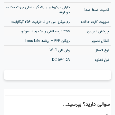
دارای میکروفن و بلندگو داخلی جهت مکالمه
قابلیت ضبط صدا
دوطرفه
ساپورت کارت حافظه
رم میکرو اس دی تا ظرفیت 256 گیگابایت
چرخش دوربین
355 درجه افقی و 90 درجه عمودی
انتقال تصویر
رایگان P2P – برنامه Imou Life
نوع اتصال
وای فای Wi-Fi
نوع تغذیه
DC 5V-1.5A
سوالی دارید؟ بپرسید...