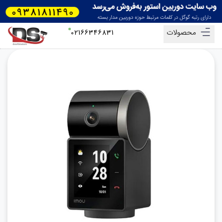
محصولات
02166346831