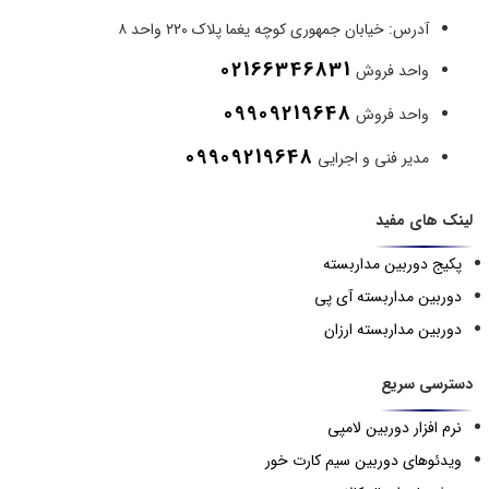
آدرس:
خیابان جمهوری کوچه یغما پلاک ۲۲۰ واحد ۸
02166346831
واحد فروش
09909219648
واحد فروش
09909219648
مدیر فنی و اجرایی
لینک های مفید
پکیج دوربین مداربسته
دوربین مداربسته آی پی
دوربین مداربسته ارزان
دسترسی سریع
نرم افزار دوربین لامپی
ویدئوهای دوربین سیم کارت خور