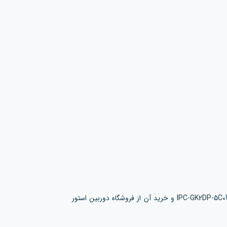
برای استعلام قیمت دوربین مداربسته IMOU REX 2D مدل IPC-GK2DP-5C0W و خرید آن از فروشگاه دوربین استور