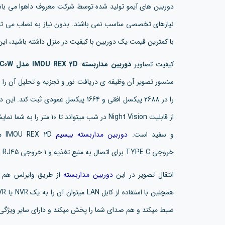
دوربین های آیمو تولید شده توسط شرکت معروف داهوا می باشن
نیازهای تخصصی مناسب نمی باشند. بدون نیاز به نصاب می توان
با کمترین قیمت یک دوربین با کیفیت در منزل داشته باشید، ای
کیفیت تصاویر
دوربین مداربسته IMOU REX 2D مدل IPC-GK2DP-5C0W
را در 2688 پیکسل افقی و 1664 پیکسل عمو
و سفید است.
دوربین مداربسته بیسیم
خروجی TYPE C برای اتصال به منبع تغذیه و 1 خروجی RJ45 ( شبکه ) برای انتقال دیتا دارد.
انتقال تصویر در این
دوربین مداربسته
از طریق وایرلس هم ا
ضبط میکند و هم صدای شما را پخش میکند و دارای سایر ویژگی 