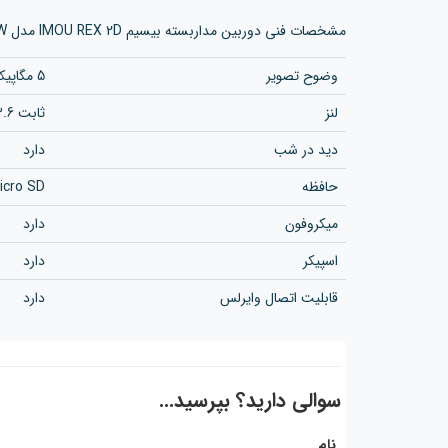
مشخصات فنی دوربین مداربسته بیسیم IMOU REX 2D مدل IPC-GK2DP-5C0W
وضوح تصویر
5 مگاپیکسل
لنز
ثابت 3.6 میلیمتر
دید در شب
دارد
حافظه
Micro SD تا 256 گیگ
میکروفون
دارد
اسپیکر
دارد
قابلیت اتصال وایرلس
دارد
سوالی دارید؟ بپرسید...
نام