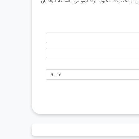
مداربسته بیسیم IMOU REX 2D مدل IPC-GK2DP-5C0W، یکی از محصولات محبوب برند آیمو می باشد که طرفداران