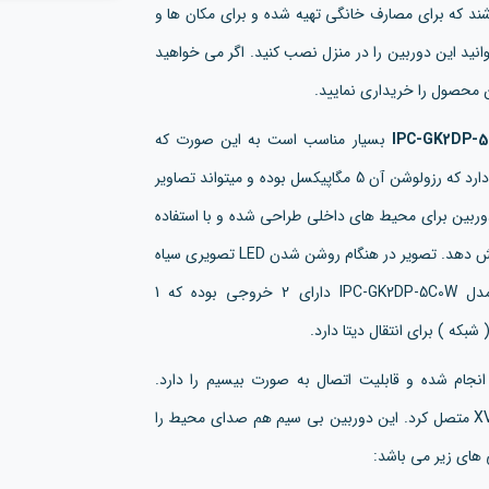
د که برای مصارف خانگی تهیه شده و برای مکان ها و
ید این دوربین را در منزل نصب کنید. اگر می خواهید
ن محصول را خریداری نمایید.
بسیار مناسب است به این صورت که
سنسور تصویر آن وظیفه ی دریافت نور و تجزیه و تحلیل آن را دارد که رزولوشن آن 5 مگاپیکسل بوده و میتواند تصاویر
دی ثبت کند. این دوربین برای محیط های داخلی طراحی شده و با استفاده
از قابلیت Night Vision در شب میتواند تا 10 متر را به شما نمایش دهد. تصویر در هنگام روشن شدن LED تصویری سیاه
IMOU REX 2D مدل IPC-GK2DP-5C0W دارای 2 خروجی بوده که 1
نجام شده و قابلیت اتصال به صورت بیسیم را دارد.
همچنین با استفاده از کابل LAN میتوان آن را به یک NVR یا XVR متصل کرد. این دوربین بی سیم هم صدای محیط را
های زیر می باشد: