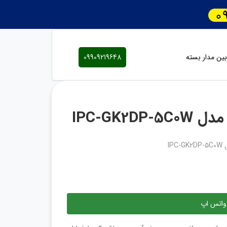
ین مدار بسته
09909219648
واتس اپ