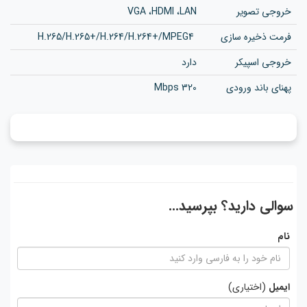
خروجی تصویر
VGA ،HDMI ،LAN
فرمت ذخیره سازی
H.265/H.265+/H.264/H.264+/MPEG4
خروجی اسپیکر
دارد
پهنای باند ورودی
320 Mbps
سوالی دارید؟ بپرسید...
نام
ایمیل
(اختیاری)