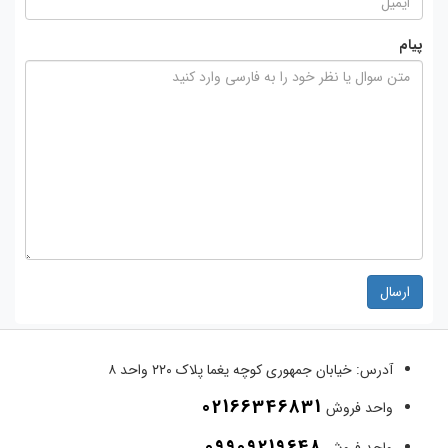
پیام
ارسال
آدرس:
خیابان جمهوری کوچه یغما پلاک ۲۲۰ واحد ۸
02166346831
واحد فروش
09909219648
واحد فروش