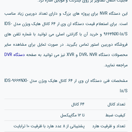
قابلیت انتقال تصاویر بر روی اینترنت و موبایل اشاره کرد.
این دستگاه NVR برای پروژه های بزرگ و دارای تعداد دوربین زیاد مناسب
است. برای استعلام قیمت دستگاه ان وی ار 64 کانال هایک ویژن مدل IDS-
9664NXI-I8/S و خرید آن با گارانتی اصلی می توانید با شماره تلفن های
فروشگاه دوربین استور تماس بگیرید. در صورت تمایل برای مشاهده سایر
محصولات دستگاه DVR، NVR و XVR نیز می توانید به صفحه
دستگاه DVR
مراجعه نمایید.
مشخصات فنی دستگاه ان وی ار 64 کانال هایک ویژن مدل IDS-9664NXI-
I8/S
تعداد کانال
64 کانال
کیفیت ضبط
تا 12 مگاپیکسل
تعداد و ظرفیت هارد
پشتیبانی از 8 عدد هارد با ظرفیت 10 ترابایت