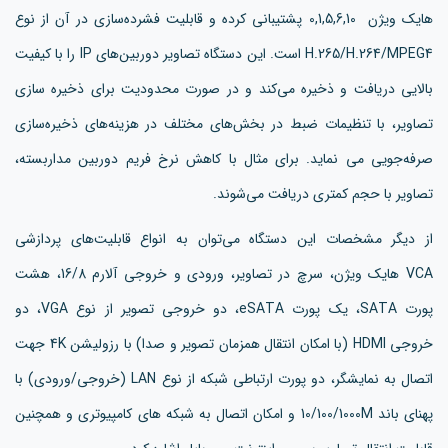
هایک ویژن 0,1,5,6,10 پشتیبانی کرده و قابلیت فشرده‌سازی در آن از نوع
H.265/H.264/MPEG4 است. این دستگاه تصاویر دوربین‌های IP را با کیفیت
بالایی دریافت و ذخیره می‌کند و در صورت محدودیت برای ذخیره سازی
تصاویر، با تنظیمات ضبط در بخش‌های مختلف در هزینه‌های ذخیره‌سازی
صرفه‌جویی می نماید. برای مثال با کاهش نرخ فریم دوربین مداربسته،
تصاویر با حجم کمتری دریافت می‌شوند.
از دیگر مشخصات این دستگاه می‌توان به انواع قابلیت‌های پردازشی
VCA هایک ویژن، سرچ در تصاویر، ورودی و خروجی آلارم 16/8، هشت
پورت SATA، یک پورت eSATA، دو خروجی تصویر از نوع VGA، دو
خروجی HDMI (با امکان انتقال همزمان تصویر و صدا) با رزولیشن 4K جهت
اتصال به نمایشگر، دو پورت ارتباطی شبکه از نوع LAN (خروجی/ورودی) با
پهنای باند 10/100/1000M و امکان اتصال به شبکه های کامپیوتری و همچنین