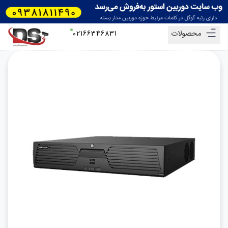
محصولات
02166346831