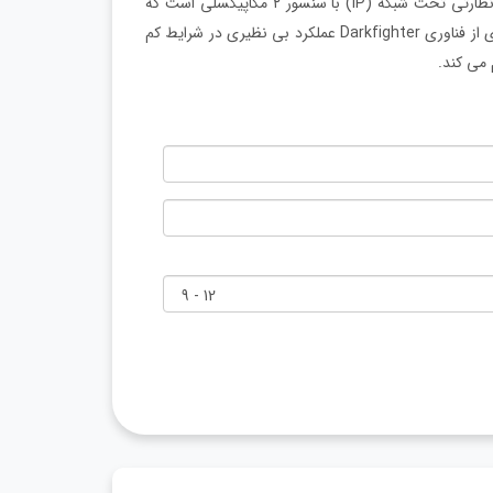
دوربین هایک ویژن مدل DS-2CD4125FWD-IZ یک دوربین مداربسته نظارتی تحت شبکه (IP) با سنسور ۲ مگاپیکسلی است که
برای کاربردهای امنیتی حرفه ای طراحی شده است. این مدل با بهره گیری از فناوری Darkfighter عملکرد بی نظیری در شرایط کم
 می کند.