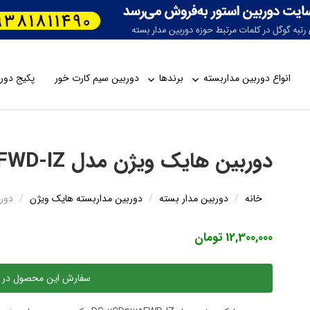
انواع دوربین مداربسته
برندها
دوربین سیم کارت خور
پکیج دورب
دوربین هایک ویژن مدل DS-2CD4125FWD-IZ
خانه
دوربین مدار بسته
دوربین مداربسته هایک ویژن
دوربین
12,300,000 تومان
سفارش این محصول در 