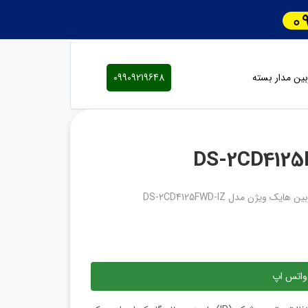
ین مدار بسته
09909219648
 هایک ویژن مدل DS-2CD4125FWD-IZ
واتس اپ