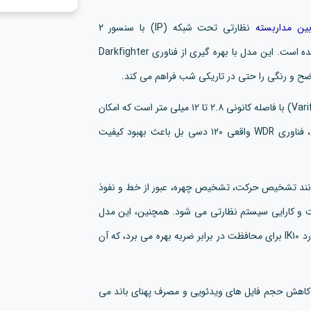
بین مداربسته
نظارتی تحت شبکه (IP) با سنسور ۲
مگاپیکسلی است که برای کاربردهای امنیتی حرفه ای طراحی شده است. این مدل با بهره گیری از فناوری Darkfighter
اضح و رنگی را حتی در تاریکی شب فراهم می کند.
یکی از ویژگی های کلیدی این دوربین، لنز موتوردار متغیر (Varifocal) با فاصله کانونی ۲.۸ تا ۱۲ میلی متر است که امکان
تنظیم زاویه دید را به صورت ریموتی فراهم می کند. همچنین، فناوری WDR واقعی ۱۲۰ دسی بل باعث بهبود کیفیت
ی هوشمند مانند تشخیص حرکت، تشخیص چهره، عبور از خط و نفوذ
و کارایی سیستم نظارتی می شود. همچنین، این مدل
از استاندارد IP67 برای مقاومت در برابر آب و گردوغبار و استاندارد IK10 برای محافظت در برابر ضربه بهره می برد، که آن
 پشتیبانی از فشرده سازی H.264 و H.265 موجب کاهش حجم فایل های ویدئویی و مصرف پهنای باند می