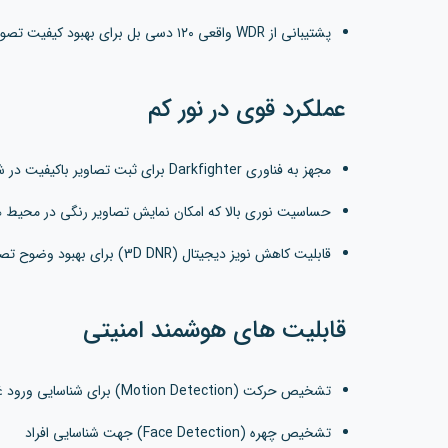
پشتیبانی از WDR واقعی ۱۲۰ دسی بل برای بهبود کیفیت تصویر در محیط های با نورپردازی نامتعادل
عملکرد قوی در نور کم
مجهز به فناوری Darkfighter برای ثبت تصاویر باکیفیت در شرایط نور کم و تاریکی
حساسیت نوری بالا که امکان نمایش تصاویر رنگی در محیط ها
قابلیت کاهش نویز دیجیتال (3D DNR) برای بهبود وضوح تصاویر در شب
قابلیت های هوشمند امنیتی
تشخیص حرکت (Motion Detection) برای شناسایی ورود غیرمجاز
تشخیص چهره (Face Detection) جهت شناسایی افراد