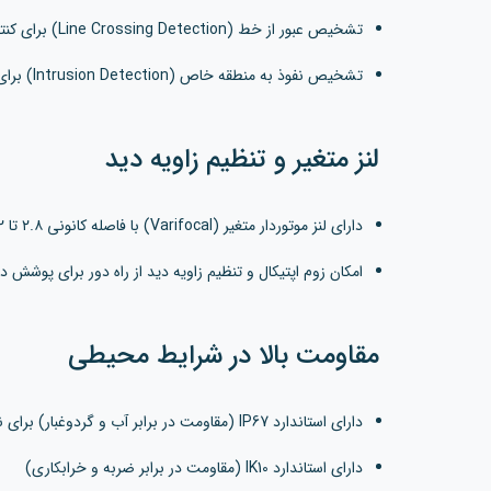
تشخیص عبور از خط (Line Crossing Detection) برای کنترل محدوده های امنیتی
تشخیص نفوذ به منطقه خاص (Intrusion Detection) برای نظارت بهتر بر مناطق حساس
لنز متغیر و تنظیم زاویه دید
دارای لنز موتوردار متغیر (Varifocal) با فاصله کانونی ۲.۸ تا ۱۲ میلی متر
امکان زوم اپتیکال و تنظیم زاویه دید از راه دور برای پوشش 
مقاومت بالا در شرایط محیطی
دارای استاندارد IP67 (مقاومت در برابر آب و گردوغبار) برای نصب در فضاهای باز
دارای استاندارد IK10 (مقاومت در برابر ضربه و خرابکاری)