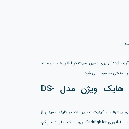
یت
ژگی ها، دوربین مداربسته DS-2CD4125FWD-IZ یک گزینه ایده آل برای تأمین امنیت در اماکن حساس مانند
فضاهای صنعتی محسوب می شود.
کاربردهای دوربین مداربسته هایک ویژن مدل DS-
ل DS-2CD4125FWD-IZ با قابلیت های پیشرفته و کیفیت تصویر بالا، در طیف وسیعی از
کاربردهای امنیتی و نظارتی مورد استفاده قرار می گیرد. این دوربین با فناوری Darkfighter برای عملکرد عالی در نور کم،