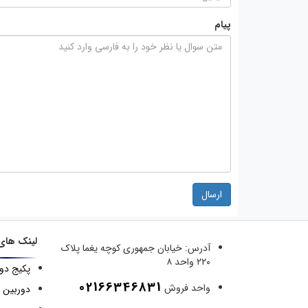
پیام
ارسال
لینک های
آدرس:
خیابان جمهوری کوچه یغما پلاک
۲۲۰ واحد ۸
پکیج دو
02166346831
واحد فروش
دوربین 