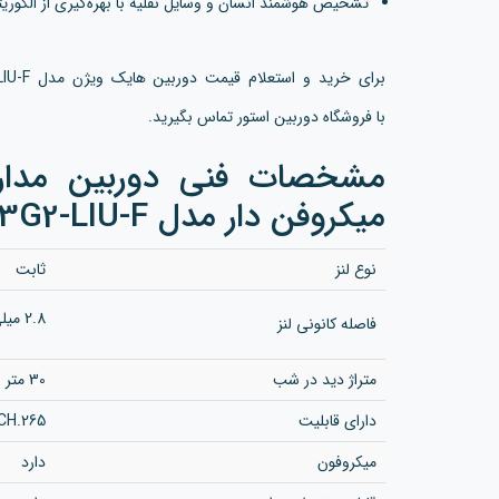
تشخیص هوشمند انسان و وسایل نقلیه با بهره‌گیری از الگو
با فروشگاه دوربین استور تماس بگیرید.
مشخصات فنی دوربین مدار
میکروفن دار مدل DS-2CD1043G2-LIU-F
نوع لنز
ثابت
2.8 میلی متر 4 میلی متر
فاصله کانونی لنز
متراژ دید در شب
30 متر
دارای قابلیت
CH.265+
میکروفون
دارد