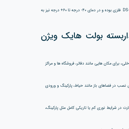
بدنه‌ی دوربین مدار بسته هایک ویژن مدل DS-2CD1043G2-LIU-F فلزی بوده و در دمای ۴۰- درجه تا ۶۰+ درجه نیز به
اربسته بولت هایک ویژن
 برای مکان هایی مانند دفاتر، فروشگاه ها و مراکز
ی فضاهای بیرونی با استاندارد مقاومت IP67، برای نصب در فضاهای باز مانند حیاط، پارکینگ و ورودی
با فناوری Smart Hybrid Light برای نظارت در شرایط نوری کم یا تاریکی کامل مثل پارکینگ،