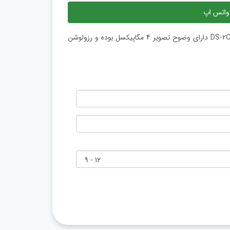
واتس اپ
دوربین مداربسته بولت هایک ویژن میکروفن دار مدل DS-2CD1043G2-LIU-F دارای وضوح تصویر 4 مگاپیکسل بوده و رزولوشن‌