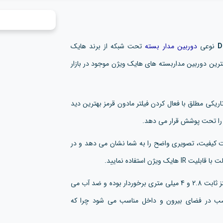
نوعی
دوربین مدار بسته
تحت شبکه از برند هایک
ر 4 مگاپیکسل بوده و از بهترین دوربین مداربسته های هایک ویژن موجود در بازار
داربسته هایک ویژن مدل DS-2CD1043G2-LIU-F در تاریکی مطلق با فعال کردن فیلتر مادون قرمز بهترین دید
 کیفیت، تصویری واضح را به شما نشان می دهد و در
ن استفاده نمایید.
دوربین مداربسته هایک ویژن مدل DS-2CD1043G2-LIU-F از لنز ثابت 2.8 و 4 میلی متری برخوردار بوده و ضد آب می
نصب در فضای بیرون و داخل مناسب می شود چرا که