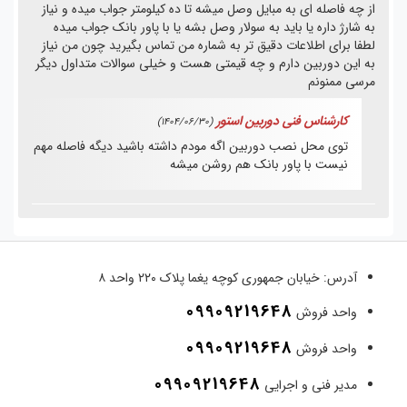
از چه فاصله ای به مبایل وصل میشه تا ده کیلومتر جواب میده و نیاز
به شارژ داره یا باید به سولار وصل بشه یا با پاور بانک جواب میده
لطفا برای اطلاعات دقیق تر به شماره من تماس بگیرید چون من نیاز
به این دوربین دارم و چه قیمتی هست و خیلی سوالات متداول دیگر
مرسی ممنونم
کارشناس فنی دوربین استور
(1404/06/30)
توی محل نصب دوربین اگه مودم داشته باشید دیگه فاصله مهم
نیست با پاور بانک هم روشن میشه
آدرس:
خیابان جمهوری کوچه یغما پلاک ۲۲۰ واحد ۸
09909219648
واحد فروش
09909219648
واحد فروش
09909219648
مدیر فنی و اجرایی