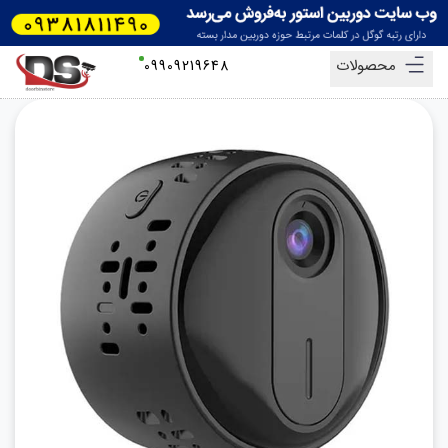
محصولات
09909219648