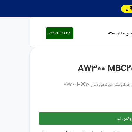
ین مدار بسته
09909219648
داربسته شیائومی مدل AW300 MBC20
واتس اپ