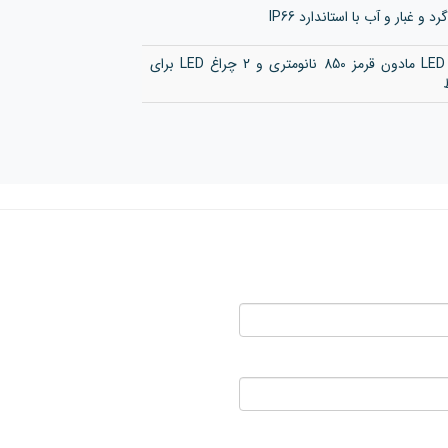
د و غبار و آب با استاندارد IP66
دارای 2 چراغ LED مادون قرمز 850 نانومتری و 2 چراغ LED برای