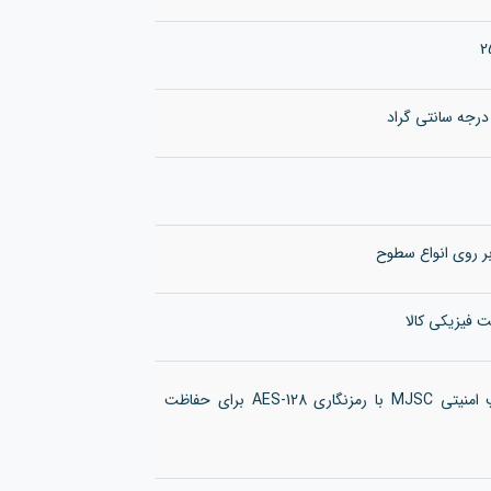
ر روی انواع سطوح
 فیزیکی کالا
مجهز به چیپ امنیتی MJSC با رمزنگاری AES-128 برای حفاظت