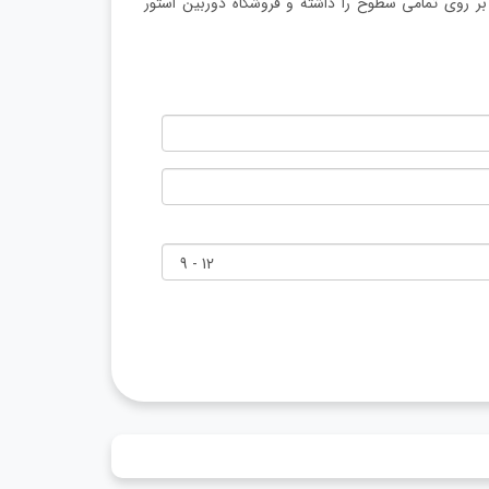
AW300 MBC2 دارای قابلیت نصب بر روی تمامی سطوح را داشته و فروشگاه دوربین استور