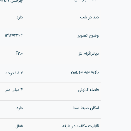
چرخش ۰ تا ۳۶۰ درجه و شیب ۰ تا ۹۰ درجه
دید در شب
دارد
وضوح تصویر
2304×1296
دیافراگرام لنز
F2.0
زاویه دید دوربین
101.7 درجه
فاصله کانونی
4 میلی متر
امکان ضبط صدا
دارد
قابلیت مکالمه دو طرفه
فعال