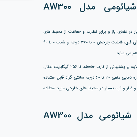
معرفی دوربین مداربسته شیائومی مدل AW300
شیائومی مدل AW300 MBC20 بسیار در فضای باز و برای نظارت و حفاظت از محیط های
خارجی مورد استفاده قرار می گیرد. این دوربین با اتصال به وای فای، قابلیت چرخش ۰ تا ۳۶۰ درجه و شیب ۰ تا ۹۰
هم می سازد.
این دوربین قابلیت ضبط و انتقال صدای دو طرفه داشته که علاوه بر پشتیبانی از کارت حافظه، تا ۲۵۶ گیگابایت امکان
ذخیره سازی طولانی مدت را فراهم می سازد. این دستگاه در بازه دمایی منفی ۳۰ تا ۶۰ درجه سانتی گراد قابل استفاده
 مقاومت بالا در برابر گرد و غبار و آب، بسیار در محیط های خارجی مورد استفاده
کاربردهای دوربین مداربسته شیائومی مدل AW300