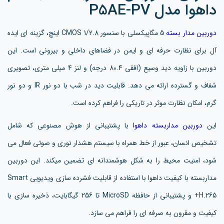
داهوا مدل P5AE-PV
دوربین مدار بسته
5 مگاپیکسلی با سنسور CMOS 1/2.8 اینچ، گزینه ای ایده
آل برای نظارت حرفه ای و ایمن در فضاهای داخلی و بیرونی است. این
دوربین با زاویه دید وسیع (افقی 80.4 درجه) و لنز 4 میلی متری، تصویری
شفاف و گسترده ارائه می دهد. قابلیت دید در شب با دو نور IR و دو نور
گرم، امکان نظارت موثر در تاریکی را فراهم کرده است.
این
دوربین مداربسته داهوا
با پشتیبانی از هوش مصنوعی که شامل
تشخیص انسان، عبور از خط همراه با سیستم هشدار نوری و صوتی فعال می
شود، امنیت محیط را به شکل هوشمندانه ای تضمین میکند. این دوربین
مداربسته با کیفیت داهوا با استفاده از قابلیت فشرده سازی ویدیویی Smart
H.265+ و پشتیبانی از حافظه MicroSD تا 256 گیگابایت، ذخیره سازی با
کیفیت و مقرون به صرفه ای را فراهم می سازد.