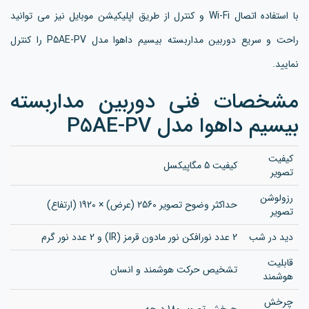
با استفاده اتصال Wi-Fi و کنترل از طریق اپلیکیشن موبایل نیز می توانید
راحت و سریع دوربین مداربسته بیسیم داهوا مدل P5AE-PV را کنترل
نمایید.
مشخصات فنی دوربین مداربسته
بیسیم داهوا مدل P5AE-PV
کیفیت
کیفیت 5 مگاپیکسل
تصویر
رزولوشن
حداکثر وضوح تصویر 2560 (عرض) × 1920 (ارتفاع)
تصویر
دید در شب
2 عدد نورافکن نور مادون قرمز (IR) و 2 عدد نور گرم
قابلیت
تشخیص حرکت هوشمند و انسان
هوشمند
چرخش
چرخش تصویر 180 درجه