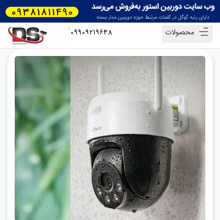
محصولات
09909219648