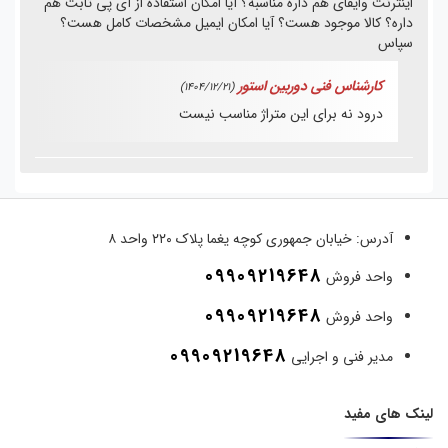
اینترنت وایفای هم داره مناسبه؟ آیا امکان استفاده از آی پی ثابت هم
داره؟ کالا موجود هست؟ آیا امکان ایمیل مشخصات کامل هست؟
سپاس
کارشناس فنی دوربین استور
(1404/12/21)
درود نه برای این متراژ مناسب نیست
آدرس:
خیابان جمهوری کوچه یغما پلاک ۲۲۰ واحد ۸
09909219648
واحد فروش
09909219648
واحد فروش
09909219648
مدیر فنی و اجرایی
لینک های مفید