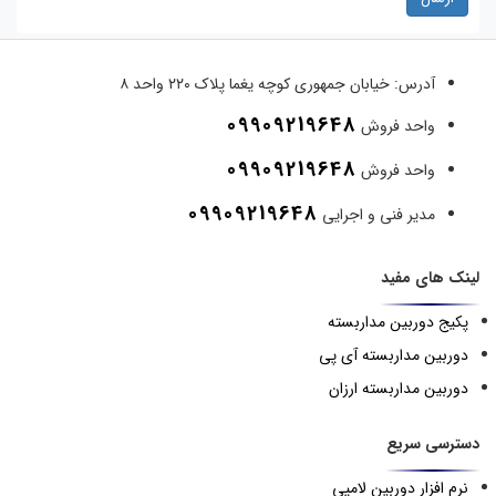
آدرس:
خیابان جمهوری کوچه یغما پلاک ۲۲۰ واحد ۸
09909219648
واحد فروش
09909219648
واحد فروش
09909219648
مدیر فنی و اجرایی
لینک های مفید
پکیج دوربین مداربسته
دوربین مداربسته آی پی
دوربین مداربسته ارزان
دسترسی سریع
نرم افزار دوربین لامپی