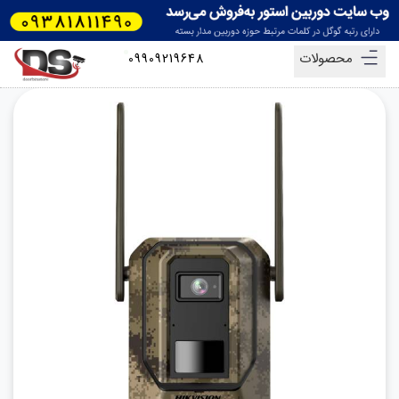
محصولات
09909219648