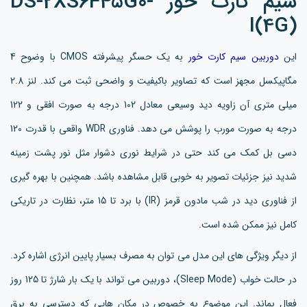
سیم کارت خور DS-2XS6F45G0-
I(4G)
این
دوربین سیم کارت خور
به یک حسگر پیشرفته CMOS با وضوح 4
مگاپیکسل مجهز است که تصاویر باکیفیت و واضحی ثبت می کند. لنز 2.8
میلی متری آن زاویه دید وسیعی معادل 102 درجه به صورت افقی و 122
درجه به صورت مورب را پوشش می دهد. فناوری WDR واقعی با قدرت 120
دسی بل کمک می کند حتی در شرایط نوری دشوار مثل نور پشت زمینه
شدید نیز جزئیات تصویر به خوبی قابل مشاهده باشد. همچنین با بهره گیری
از فناوری دید در شب مادون قرمز (IR) با برد تا 15 متر، نظارت در تاریکی
کامل نیز ممکن شده است.
از دیگر ویژگی های این مدل می توان به مصرف بسیار پایین انرژی اشاره کرد.
در حالت خواب (Sleep Mode)، دوربین می تواند با یک بار شارژ تا 125 روز
فعال بماند. این موضوع به خصوص در مکان هایی که دسترسی به برق