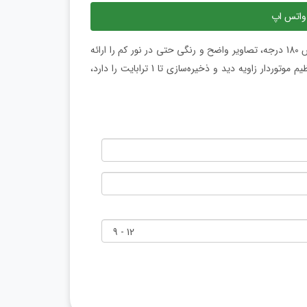
واتس اپ
دوربین شبکه پانوراما 16 مگاپیکسلی DS-2CD6944G1-IHS(U)Y با پوشش 180 درجه، تصاویر واضح و رنگی حتی در نور کم را ارائه
می‌دهد. این دوربین مقاوم به آب، گردوغبار و ضربه است و قابلیت تنظیم موتوردار زاویه دید و ذخیره‌سازی تا 1 ترابایت را دارد،