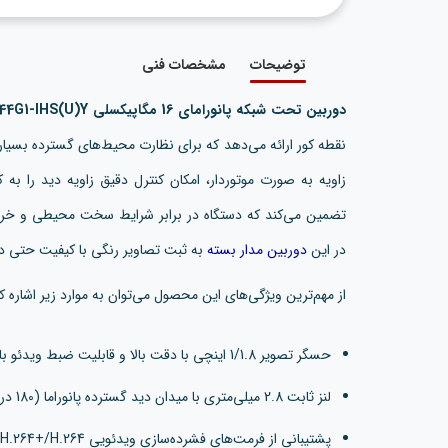
توضیحات
مشخصات فنی
دوربین تحت شبکه پانورامای 16 مگاپیکسلی DS-2CD6944G1-IHS(U)Y
نقطه کور ارائه می‌دهد که برای نظارت محیط‌های گسترده بسیار
در این
دوربین مدار بسته
به ثبت تصاویر رنگی با کیفیت حتی در
از مهم‌ترین ویژگی‌های این محصول می‌توان به موارد زیر اشاره کر
حسگر تصویر 1/1.8 اینچی با دقت بالا و قابلیت ضبط ویدئو با رزولوشن 4800 × 2688 پیکسل
لنز ثابت 2.8 میلی‌متری با میدان دید گسترده پانوراما (180 درجه افقی و 110 درجه عمودی)
پشتیبانی از فرمت‌های فشرده‌سازی ویدئویی H.265+/H.265/H.264+/H.264 با نرخ فریم بالا