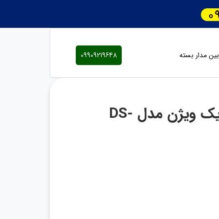
ین مدار بسته
09909219648
دوربین مدار بسته تحت شبکه هایک ویژن مدل DS-