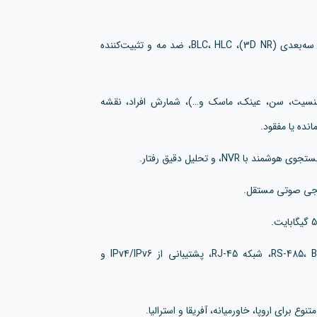
قابلیت‌های تصویری پیشرفته: WDR واقعی 120dB، حذف نویز سه‌بعدی (3D NR)، BLC، HLC، ضد مه و تثبیت‌کننده
زئیات (جنسیت، سن، عینک، ماسک و…)، شمارش افراد، نقشه
نده یا مفقود.
N، و تحلیل دقیق رفتار.
وجی صوتی مستقل.
درگاه‌ها و ارتباطات: 3 ورودی و 2 خروجی آلارم، پورت RS-485، BNC، شبکه RJ-45، پشتیبانی از IPv4/IPv6 و