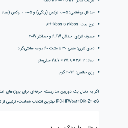
سرعت شاتر: 1/3 تا 1/100000 ثانیه
حداقل روشنایی: 0.005 لوکس (رنگی) و 0.0005 لوکس (سیاه و سفید)
نرخ بیت: 3kbps تا 8192kbps
مصرف انرژی: حداقل 6.6W و حداکثر 20W
دمای کاری: منفی 30 تا مثبت 60 درجه سانتی‌گراد
ابعاد: 281.3 × 171.8 × 191.7 میلی‌متر
وزن خالص: 2074 گرم
اگر به دنبال یک دوربین مداربسته حرفه‌ای برای پروژه‌های ام
IPC-HFW5842DK1-Z4-5G بهترین انتخاب شماست؛ ترکیبی از کیفیت تصویر، هوش مصنوعی و اتصال پرسرعت 5G.
سوالی دارید؟ بپرسید...