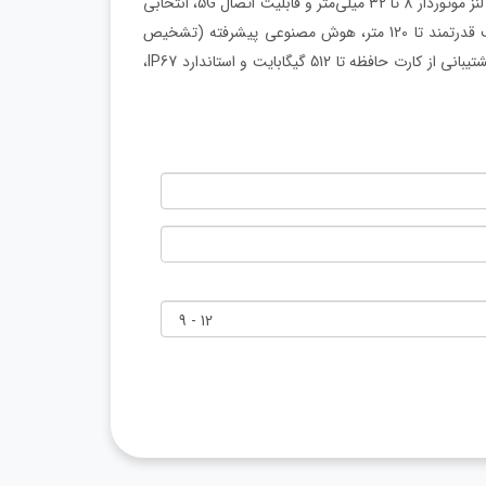
دوربین بولت 8 مگاپیکسل داهوا از سری WizMind با کیفیت تصویر 4K، لنز موتوردار 8 تا 32 میلی‌متر و قابلیت اتصال 5G، انتخابی
ایده‌آل برای پروژه‌های امنیتی حرفه‌ای است. این دوربین با دید در شب قدرتمند تا 120 متر، هوش مصنوعی پیشرفته (تشخیص
چهره، شمارش افراد، نقشه حرارتی و تشخیص نفوذ)، صدای دوطرفه، پشتیبانی از کارت حافظه تا 512 گیگابایت و استاندارد IP67،