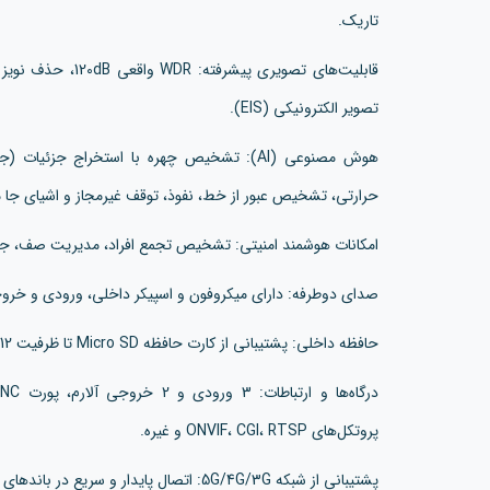
تاریک.
تصویر الکترونیکی (EIS).
هوش مصنوعی (AI): تشخیص چهره با استخراج ج
حرارتی، تشخیص عبور از خط، نفوذ، توقف غیرمجاز و اشیای جا ما
امکانات هوشمند امنیتی: تشخیص تجمع افراد، مدیریت صف، جستجوی هوشمند با VR
صدای دوطرفه: دارای میکروفون و اسپیکر داخلی، ورودی و خر
حافظه داخلی: پشتیبانی از کارت حافظه Micro SD تا ظرفیت 512 گیگابایت.
پروتکل‌های ONVIF، CGI، RTSP و غیره.
پشتیبانی از شبکه 5G/4G/3G: اتصال پایدار و سریع در باندهای متنوع برای اروپا، خاورمیانه، آفریقا و استرالیا.