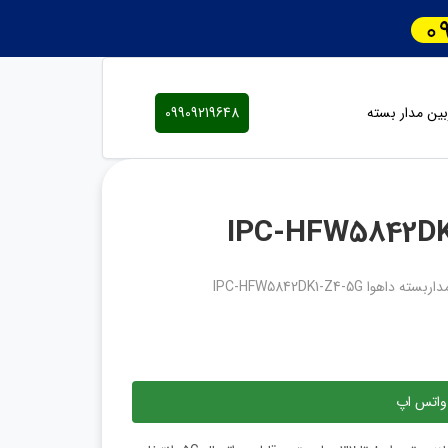
ین مدار بسته
09909219648
 داهوا IPC-HFW5842DK1-Z4-5G
واتس اپ