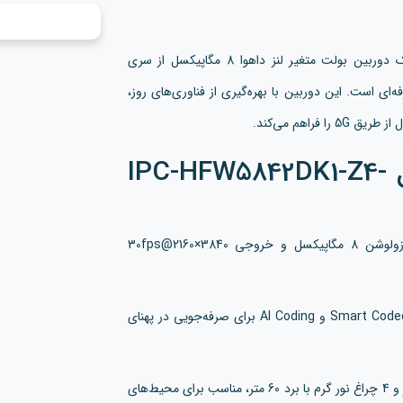
داهوا مدل IPC-HFW5842DK1-Z4-5G یک دوربین بولت متغیر لنز داهوا 8 مگاپیکسل از سری
ظارتی حرفه‌ای است. این دوربین با بهره‌گیری از فناوری‌های روز،
راهم می‌کند.
ویژگی‌های دوربین داهوا مدل IPC-HFW5842DK1-Z4-
کیفیت تصویر خارق‌العاده: سنسور 1/1.8 اینچی CMOS با رزولوشن 8 مگاپیکسل و خروجی 3840×2160@30fps
فشرده‌سازی هوشمند: پشتیبانی از H.265/H.264 با تکنولوژی Smart Codec و AI Coding برای صرفه‌جویی در پهنای
دید در شب قدرتمند: مجهز به 4 LED مادون قرمز با برد 120 متر و 4 چراغ نور گرم با برد 60 متر، مناسب برای محیط‌های