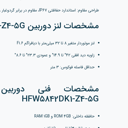
طراحی مقاوم: استاندارد حفاظتی IP67، مقاوم در برابر گردوغبار و آب، مناسب برای نصب در محیط‌های بیرونی.
مشخصات لنز دوربین IPC-HFW5842DK1-Z4-5G
لنز موتوردار متغیر 8 تا 32 میلی‌متر با دیافراگم F1.6
زاویه دید افقی 42° تا 14.9° و عمودی 23.3° تا 8.6°
حداقل فاصله فوکوس: 3 متر
HFW5842DK1-Z4-5G
حافظه داخلی: ROM 4GB و RAM 1GB