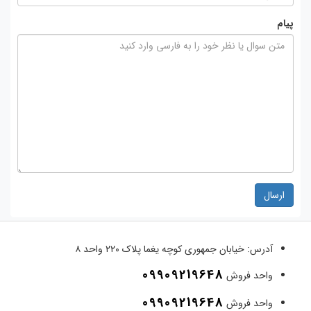
پیام
ارسال
آدرس:
خیابان جمهوری کوچه یغما پلاک ۲۲۰ واحد ۸
09909219648
واحد فروش
09909219648
واحد فروش