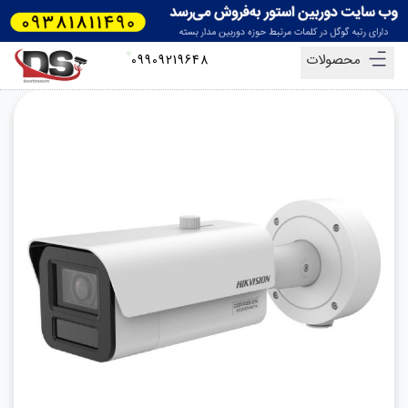
محصولات
09909219648