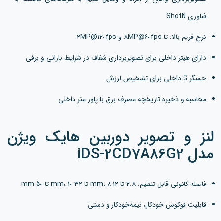
فناوری ShotN
نرخ فریم بالا: تا 8MP@60fps و 2MP@120fps
دارای هیتر داخلی برای تصویربرداری شفاف در شرایط بارانی و برفی
حسگر G داخلی برای تشخیص لرزش
محاسبه و ذخیره تاریخچه مصرف برق با پاور متر داخلی
لنز و تصویر دوربین هایک ویژن
مدل iDS-2CD7A86G2
فاصله کانونی قابل تنظیم: 2.8 تا 12 mm، 8 تا 32 mm، 10 تا 50 mm
قابلیت فوکوس خودکار، نیمه‌خودکار و دستی