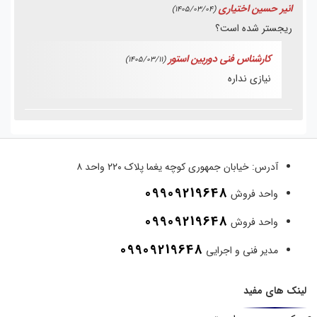
انیر حسین اختیاری
(1405/03/04)
ریجستر شده است؟
کارشناس فنی دوربین استور
(1405/03/11)
نیازی نداره
آدرس:
خیابان جمهوری کوچه یغما پلاک ۲۲۰ واحد ۸
09909219648
واحد فروش
09909219648
واحد فروش
09909219648
مدیر فنی و اجرایی
لینک های مفید