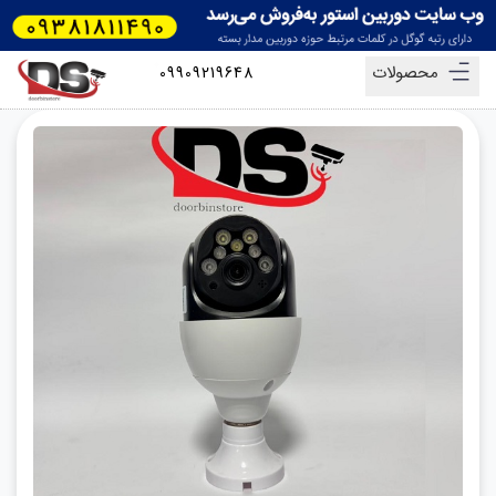
محصولات
09909219648