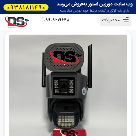
محصولات
09909219648