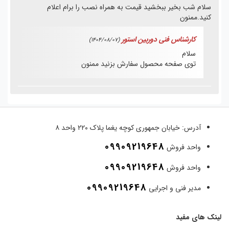
سلام شب بخیر ببخشید قیمت به همراه نصب را برام اعلام
کنید.ممنون
کارشناس فنی دوربین استور
(1404/08/07)
سلام
توی صفحه محصول سفارش بزنید ممنون
آدرس:
خیابان جمهوری کوچه یغما پلاک ۲۲۰ واحد ۸
09909219648
واحد فروش
09909219648
واحد فروش
09909219648
مدیر فنی و اجرایی
لینک های مفید