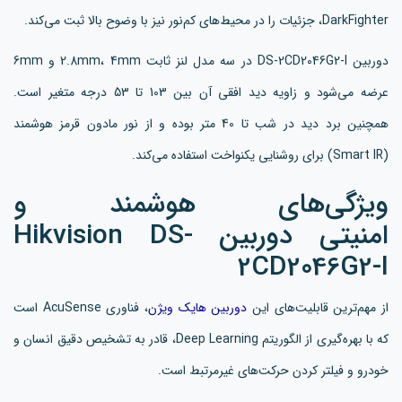
DarkFighter، جزئیات را در محیط‌های کم‌نور نیز با وضوح بالا ثبت می‌کند.
دوربین DS-2CD2046G2-I در سه مدل لنز ثابت 2.8mm، 4mm و 6mm
عرضه می‌شود و زاویه دید افقی آن بین 103 تا 53 درجه متغیر است.
همچنین برد دید در شب تا 40 متر بوده و از نور مادون قرمز هوشمند
(Smart IR) برای روشنایی یکنواخت استفاده می‌کند.
ویژگی‌های هوشمند و
امنیتی دوربین Hikvision DS-
2CD2046G2-I
از مهم‌ترین قابلیت‌های این
دوربین هایک ویژن
، فناوری AcuSense است
که با بهره‌گیری از الگوریتم Deep Learning، قادر به تشخیص دقیق انسان و
خودرو و فیلتر کردن حرکت‌های غیرمرتبط است.