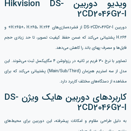
ویدیو دوربین Hikvision DS-
2CD2046G2-I
دوربین DS-2CD2046G2-I از فشرده‌سازی‌های H.265+، H.265، H.264+ و
H.264 پشتیبانی می‌کند که ضمن حفظ کیفیت تصویر، تا حد زیادی حجم
فایل‌ها و مصرف پهنای باند را کاهش می‌دهد.
تصاویر با نرخ 30 فریم بر ثانیه در رزولوشن 4 مگاپیکسل ثبت می‌شوند. این
مدل از سه استریم هم‌زمان (Main/Sub/Third) پشتیبانی می‌کند که برای
مشاهده از دستگاه‌های مختلف کاربرد دارد.
کاربردهای دوربین هایک ویژن DS-
2CD2046G2-I
به دلیل طراحی مقاوم و امکانات پیشرفته، این دوربین برای محیط‌های
متنوعی مناسب است، از جمله: