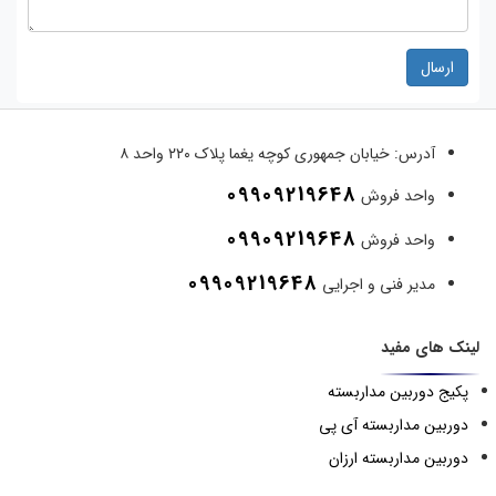
ارسال
آدرس:
خیابان جمهوری کوچه یغما پلاک ۲۲۰ واحد ۸
09909219648
واحد فروش
09909219648
واحد فروش
09909219648
مدیر فنی و اجرایی
لینک های مفید
پکیج دوربین مداربسته
دوربین مداربسته آی پی
دوربین مداربسته ارزان