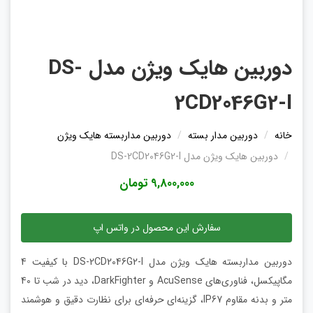
دوربین هایک ویژن مدل DS-
2CD2046G2-I
خانه
دوربین مدار بسته
دوربین مداربسته هایک ویژن
دوربین هایک ویژن مدل DS-2CD2046G2-I
9,800,000 تومان
سفارش این محصول در واتس اپ
دوربین مداربسته هایک ویژن مدل DS-2CD2046G2-I با کیفیت 4
مگاپیکسل، فناوری‌های AcuSense و DarkFighter، دید در شب تا 40
متر و بدنه مقاوم IP67، گزینه‌ای حرفه‌ای برای نظارت دقیق و هوشمند