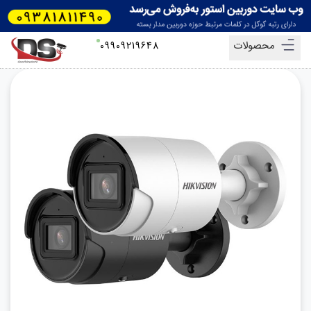
محصولات
09909219648