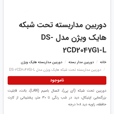
دوربین مداربسته تحت شبکه
هایک ویژن مدل DS-
2CD2047G1-L
خانه
دوربین مدار بسته
دوربین مداربسته هایک ویژن
دوربین مداربسته تحت شبکه هایک ویژن مدل DS-2CD2047G1-L
ناموجود
دوربین تحت شبکه (آی پی)، اتصال باسیم (LAN)، بالت، قابلیت
بزرگنمایی اپتیکال، دید در شب رنگی تا 30 متر، پشتیبانی از کارت
حافظه، زاویه دید 108 درجه