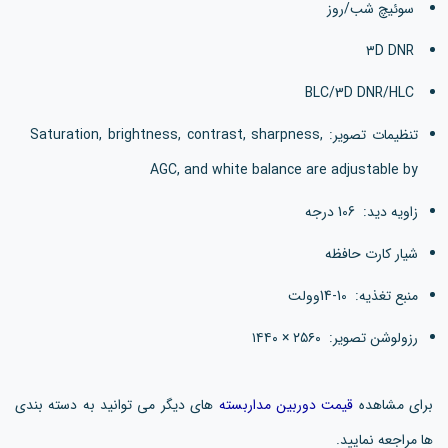
سوئیچ شب/روز
۳D DNR
BLC/3D DNR/HLC
تنظیمات تصویر: Saturation, brightness, contrast, sharpness,
AGC, and white balance are adjustable by
زاویه دید: 106 درجه
شیار کارت حافظه
منبع تغذیه: 10-14وولت
رزولوشن تصویر: ۲۵۶۰ × ۱۴۴۰
برای مشاهده
قیمت دوربین مداربسته
های دیگر می توانید به دسته بندی
ها مراجعه نمایید.