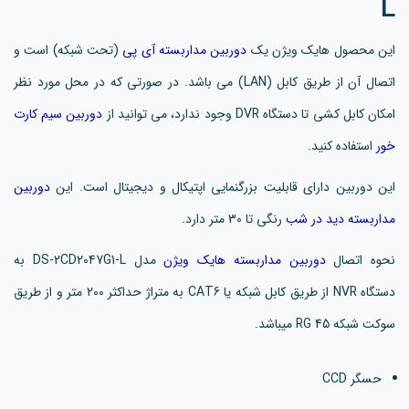
L
این محصول هایک ویژن یک
دوربین مداربسته آی پی
(تحت شبکه) است و
اتصال آن از طریق کابل (LAN) می باشد. در صورتی که در محل مورد نظر
امکان کابل کشی تا دستگاه DVR وجود ندارد، می توانید از
دوربین سیم کارت
خور
استفاده کنید.
این دوربین دارای قابلیت بزرگنمایی اپتیکال و دیجیتال است. این
دوربین
مداربسته دید در شب
رنگی تا 30 متر دارد.
نحوه اتصال
دوربین مداربسته هایک ویژن
مدل DS-2CD2047G1-L به
دستگاه NVR از طریق کابل شبکه یا CAT6 به متراژ حداکثر 200 متر و از طریق
سوکت شبکه RG 45 میباشد.
حسگر CCD