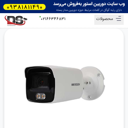
محصولات
02166346831