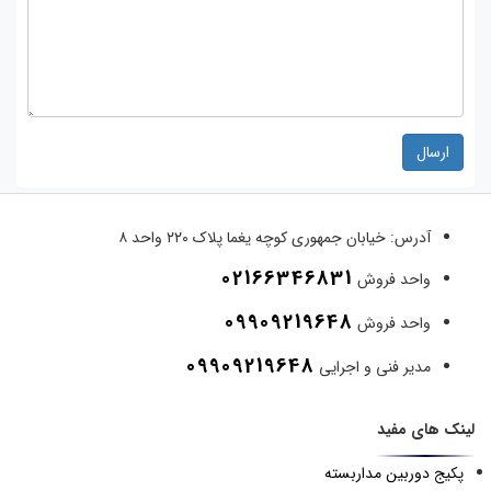
ارسال
آدرس:
خیابان جمهوری کوچه یغما پلاک ۲۲۰ واحد ۸
02166346831
واحد فروش
09909219648
واحد فروش
09909219648
مدیر فنی و اجرایی
لینک های مفید
پکیج دوربین مداربسته