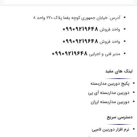
آدرس:
خیابان جمهوری کوچه یغما پلاک ۲۲۰ واحد ۸
09909219648
واحد فروش
09909219648
واحد فروش
09909219648
مدیر فنی و اجرایی
لینک های مفید
پکیج دوربین مداربسته
دوربین مداربسته آی پی
دوربین مداربسته ارزان
دسترسی سریع
نرم افزار دوربین لامپی