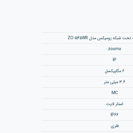
حت شبکه زومیکس مدل ZO-545WR
zoomx
IP
6 مگاپیکسل
3.6 میلی متر
MC
استار لایت
IP66
فلزی