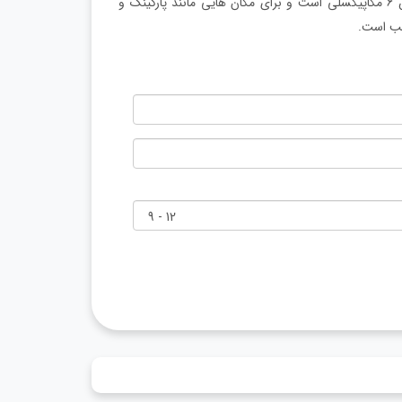
دوربین مدار بسته تحت شبکه زومیکس مدل ZO-545WR یک دوربین 6 مگاپیکسلی است و برای مکان هایی مانند پارکینگ و
سب است.