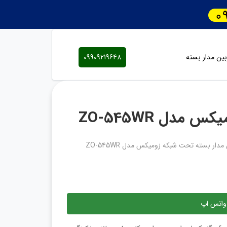
ین مدار بسته
09909219648
مدل ZO-545WR
مدار بسته تحت شبکه زومیکس مدل ZO-545WR
واتس اپ