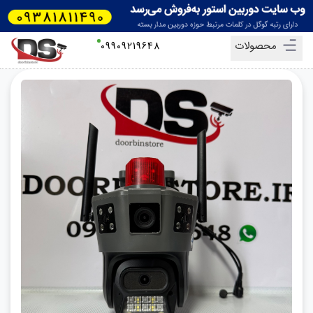
محصولات
09909219648