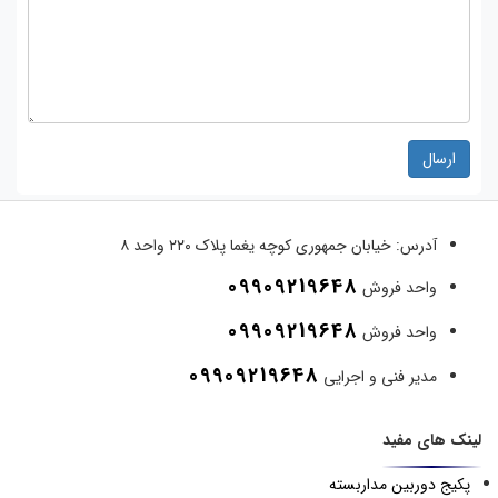
ارسال
آدرس:
خیابان جمهوری کوچه یغما پلاک ۲۲۰ واحد ۸
09909219648
واحد فروش
09909219648
واحد فروش
09909219648
مدیر فنی و اجرایی
لینک های مفید
پکیج دوربین مداربسته