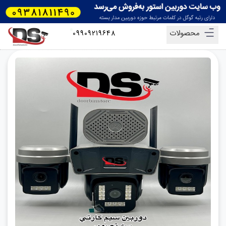
محصولات
09909219648