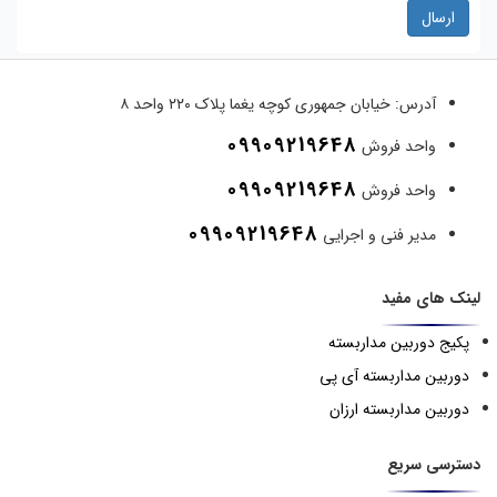
ارسال
آدرس:
خیابان جمهوری کوچه یغما پلاک ۲۲۰ واحد ۸
09909219648
واحد فروش
09909219648
واحد فروش
09909219648
مدیر فنی و اجرایی
لینک های مفید
پکیج دوربین مداربسته
دوربین مداربسته آی پی
دوربین مداربسته ارزان
دسترسی سریع