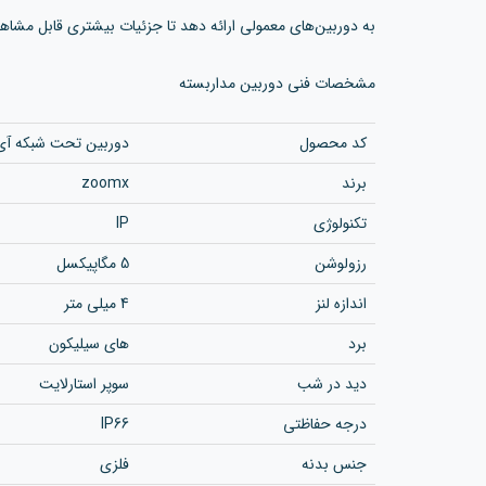
به دوربین‌های معمولی ارائه دهد تا جزئیات بیشتری قابل مشاهد
مشخصات فنی دوربین مداربسته
کد محصول
دوربین تحت شبکه آی پی 85
برند
zoomx
تکنولوژی
IP
رزولوشن‌
5 مگاپیکسل
اندازه لنز
4 میلی متر
برد
های سیلیکون
دید در شب
سوپر استارلایت
درجه حفاظتی
IP66
جنس بدنه
فلزی