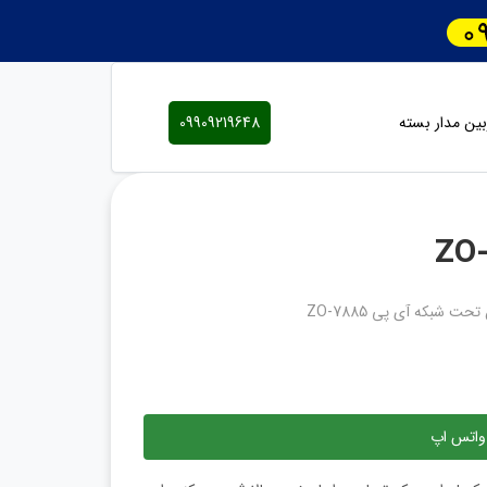
ین مدار بسته
09909219648
حت شبکه آی پی ZO-7885
واتس اپ