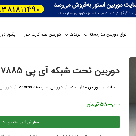
انواع دوربین مداربسته
برندها
دوربین سیم کارت خور
پکیج دورب
دوربین تحت شبکه آی پی ZO-7885
خانه
دوربین مدار بسته
دوربین مداربسته zoomx
دوربین ت
5,700,000 تومان
سفارش این محصول در 