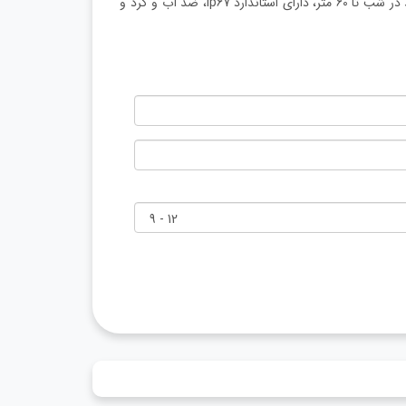
دوربین بولت هایک ویژن، 8 مگاپیکسل، قابلیت بزرگنمایی دیجیتال، دید در شب تا 60 متر، دارای استاندارد ip67، ضد آب و گرد و