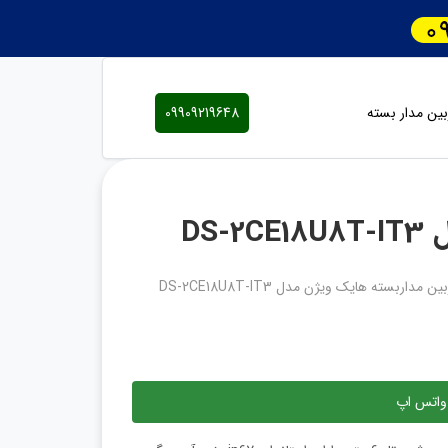
ین مدار بسته
09909219648
DS
ن مداربسته هایک ویژن مدل DS-2CE18U8T-IT3
واتس اپ