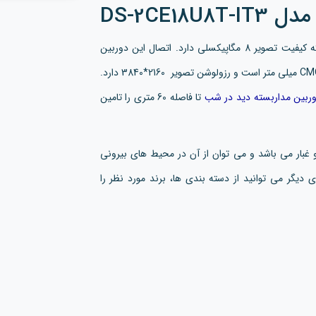
دل DS-2CE18U8T-IT3
بالت است که کیفیت تصویر 8 مگاپیکسلی دارد. اتصال این دوربین
باسیم و از طریق کابل (BNC) است. لنز این دوربین از نوع CMOS 4 میلی متر است و رزولوشن تصویر 2160*3840 دارد.
ربین مداربسته دید در شب
تا فاصله 60 متری را تامین
ip67 بوده و ضد آب و گرد و غبار می باشد و می توان از آن در محیط های بیرونی
ی دیگر می توانید از دسته بندی ها، برند مورد نظر را