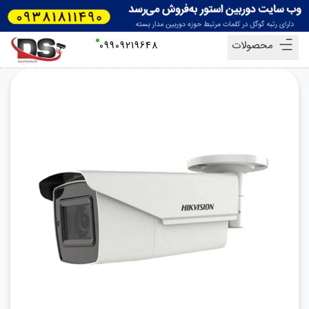
محصولات
09909219648