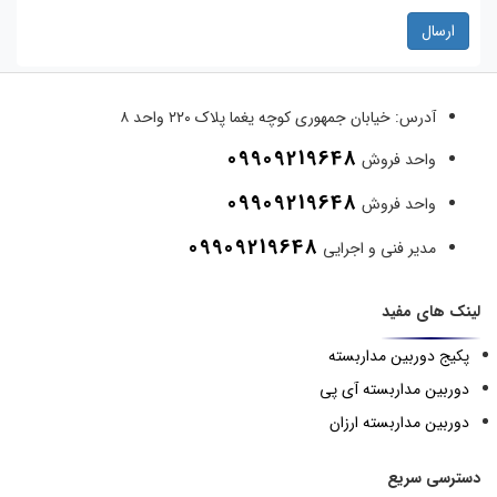
ارسال
آدرس:
خیابان جمهوری کوچه یغما پلاک ۲۲۰ واحد ۸
09909219648
واحد فروش
09909219648
واحد فروش
09909219648
مدیر فنی و اجرایی
لینک های مفید
پکیج دوربین مداربسته
دوربین مداربسته آی پی
دوربین مداربسته ارزان
دسترسی سریع