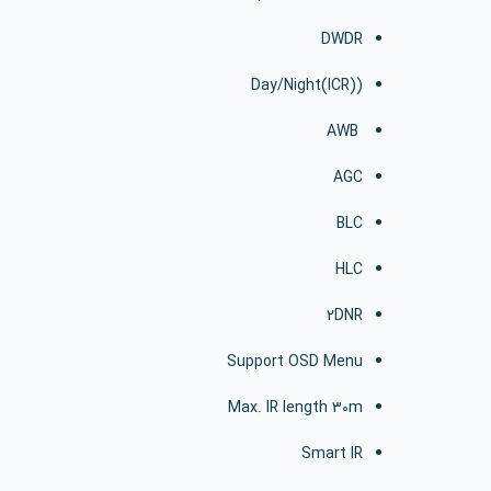
DWDR
(Day/Night(ICR)
AWB
AGC
BLC
HLC
2DNR
Support OSD Menu
Max. IR length 30m
Smart IR