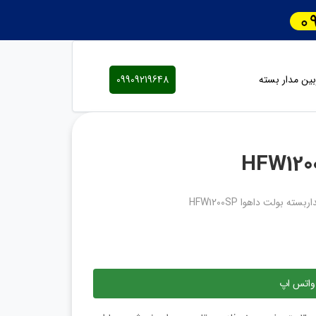
ین مدار بسته
09909219648
سته بولت داهوا HFW1200SP
واتس اپ