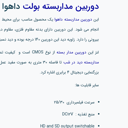
دوربین مداربسته بولت
داهوا HFW1200SP
این
دوربین مداربسته داهوا
انجام می شود. این دوربین دارای بدنه مقاوم فلزی، مقاوم د
بیرونی را دارد. زاویه دید این دوربین 140 درجه بوده و دید نسبتا وسیعی را در اختیار شما قرار می دهد.
لنز این
دوربین مدار بسته
از نوع CMOS است و کیفیت تصویر 2 مگاپیکسل با رزولوشن 1080P دارد. این
مداربسته دید در شب
تا فاصله 30 متری به صورت مف
بزرگنمایی دیجیتال 4 برابری اشاره کرد.
سایر قابلیت ها:
سرعت فیلمبرداری 25/30
منبع تغذیه : DC12V
HD and SD output switchable