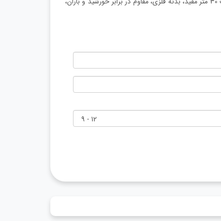
دوربین مداربسته با سیم داهوا، مناسب برای محیط بیرونی، دید در شب 30 متر مفید، بدنه فلزی، مقاوم در برابر خورشید و باران،