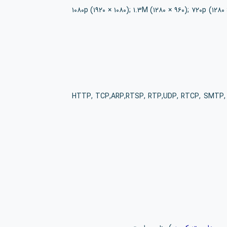
۱۰۸۰p (۱۹۲۰ × ۱۰۸۰); ۱.۳M (۱۲۸۰ × ۹۶۰); ۷۲۰p (۱۲۸
HTTP, TCP,ARP,RTSP, RTP,UDP, RTCP, SMTP, FTP,