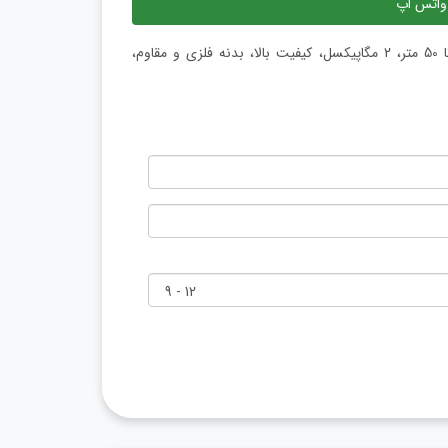
واتس اپ
دوربین تحت شبکه ( آی پی ) داهوا ، بولت، دید در شب هوشمند تا 50 متر، 2 مگاپیکسل، کیفیت بالا، بدنه فلزی و مقاوم،