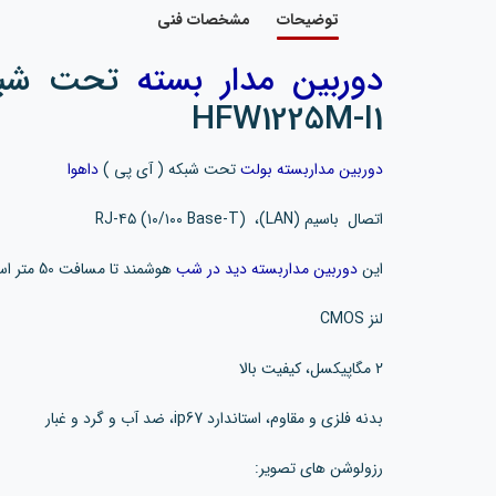
توضیحات
مشخصات فنی
دوربین مدار بسته
HFW1225M-I1
دوربین مداربسته بولت
تحت شبکه ( آی پی )
داهوا
اتصال باسیم (LAN)، RJ-۴۵ (۱۰/۱۰۰ Base-T)
این
دوربین مداربسته دید در شب
هوشمند تا مسافت 50 متر است.
لنز CMOS
2 مگاپیکسل، کیفیت بالا
بدنه فلزی و مقاوم، استاندارد ip67، ضد آب و گرد و غبار
رزولوشن های تصویر: