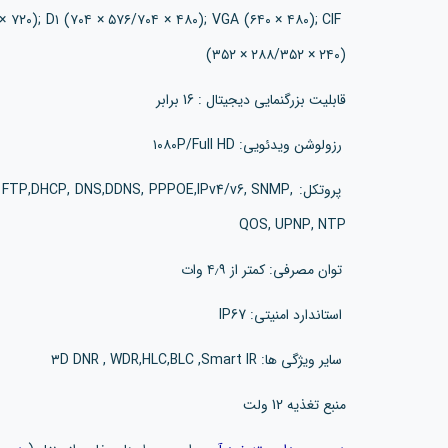
۰ × ۷۲۰); D۱ (۷۰۴ × ۵۷۶/۷۰۴ × ۴۸۰); VGA (۶۴۰ × ۴۸۰); CIF
(۳۵۲ × ۲۸۸/۳۵۲ × ۲۴۰)
قابلیت بزرگنمایی دیجیتال : 16 برابر
رزولوشن ویدئویی: ۱۰۸۰P/Full HD
پروتکل: ,DHCP, DNS,DDNS, PPPOE,IPv4/v6, SNMP
QOS, UPNP, NTP
توان مصرفی: کمتر از ۴٫۹ وات
استاندارد امنیتی: IP67
سایر ویژگی ها: ۳D DNR , WDR,HLC,BLC ,Smart IR
منبع تغذیه 12 ولت