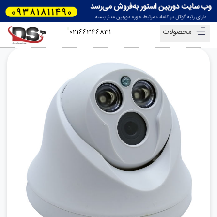
محصولات
02166346831