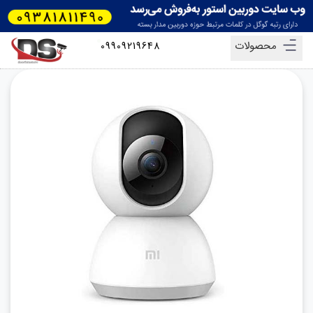
محصولات
09909219648