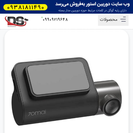
محصولات
09909219648