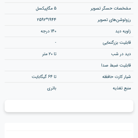
مشخصات حسگر تصویر
5 مگاپیکسل
رزولوشن‌های تصویر
1944*2592
زاویه دید
140 درجه
قابلیت بزرگنمایی
-
دید در شب
تا 20 متر
قابلیت ضبط صدا
شیار کارت حافظه
تا 64 گیگابایت
منبع تغذیه
باتری