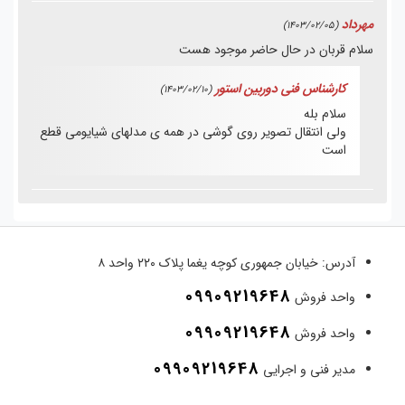
مهرداد
(1403/02/05)
سلام قربان در حال حاضر موجود هست
کارشناس فنی دوربین استور
(1403/02/10)
سلام بله
ولی انتقال تصویر روی گوشی در همه ی مدلهای شیایومی قطع
است
آدرس:
خیابان جمهوری کوچه یغما پلاک ۲۲۰ واحد ۸
09909219648
واحد فروش
09909219648
واحد فروش
09909219648
مدیر فنی و اجرایی