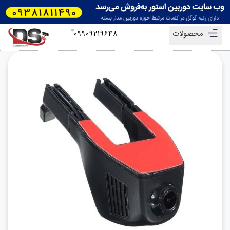
محصولات
09909219648