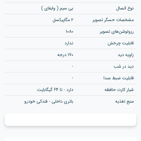
نوع اتصال
بی سیم ( وایفای )
مشخصات حسگر تصویر
2 مگاپیکسل
رزولوشن‌های تصویر
1080
قابلیت چرخش
ندارد
زاویه دید
170 درجه
دید در شب
-
قابلیت ضبط صدا
-
شیار کارت حافظه
دارد - تا 64 گیگابایت
منبع تغذیه
باتری داخلی - فندکی خودرو