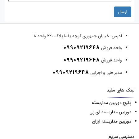
ارسال
آدرس:
خیابان جمهوری کوچه یغما پلاک ۲۲۰ واحد ۸
09909219648
واحد فروش
09909219648
واحد فروش
09909219648
مدیر فنی و اجرایی
لینک های مفید
پکیج دوربین مداربسته
دوربین مداربسته آی پی
دوربین مداربسته ارزان
دسترسی سریع