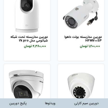
دوربین مداربسته بولت داهوا
دوربین مداربسته تحت شبکه
HFW1200SP
شیائومی مدل 2k pro
1,200,000 تومان
4,380,000 تومان
دوربین سیم کارتی
ویدئوها
پکیج دوربین