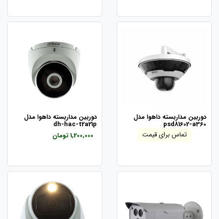
دوربین مداربسته داهوا مدل
دوربین مداربسته داهوا مدل
dh-hac-t2a21p
psd81602-a360
تماس برای قیمت
1,200,000 تومان