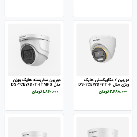
دوربین 2 مگاپیکسلی هایک
دوربین مداربسته هایک ویژن
ویژن مدل DS-2CE72DF3T-F
مدل DS-2CE76D0T-ITMFS
2,488,000 تومان
1,840,000 تومان