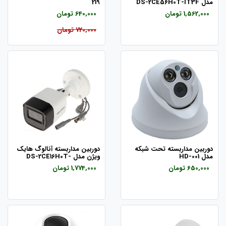
مدل DS-2CE56H0T-IT3F
219
1,562,000 تومان
640,000 تومان
720,000 تومان
دوربین مداربسته تحت شبکه
دوربین مداربسته آنالوگ هایک
مدل HD-001
ویژن مدل DS-2CE16H0T-
ITPFS
650,000 تومان
1,774,000 تومان