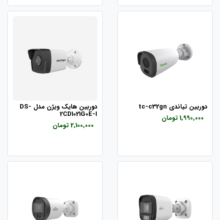
دوربین تیاندی tc-c32gn
دوربین هایک ویژن مدل DS-
2CD1021G0E-I
1,990,000 تومان
2,100,000 تومان