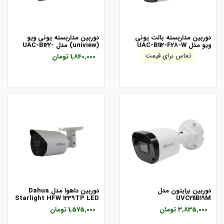
دوربین مداربسته بالت یونی
دوربین مداربسته یونی ویو
ویو مدل UAC-B112-F28-W
(uniview) مدل UAC-B122-
AF28lm
تماس برای قیمت
1,840,000 تومان
دوربین برایتون مدل
دوربین داهوا مدل Dahua
Starlight HFW 1239TP LED
UVC211B19M
3,835,000 تومان
1,575,000 تومان