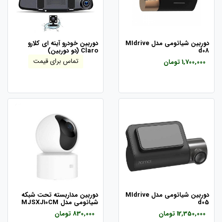
دوربین شیائومی مدل MIdrive
دوربین خودرو آینه ای کلارو
d08
Claro (دو دوربین)
تماس برای قیمت
1,700,000 تومان
دوربین شیائومی مدل MIdrive
دوربین مداربسته تحت شبکه
d05
شیائومی مدل MJSXJ10CM
12,350,000 تومان
830,000 تومان