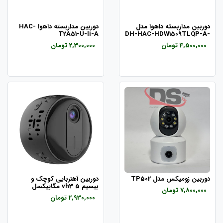
دوربین مداربسته داهوا مدل
دوربین مداربسته داهوا HAC-
T2A51-U-li-A
DH-HAC-HDW1509TLQP-A-
LED
4,500,000 تومان
2,300,000 تومان
دوربین زومیکس مدل TP502
دوربین آهنربایی کوچک و
بیسیم vh3 5 مگاپیکسل
7,800,000 تومان
2,930,000 تومان