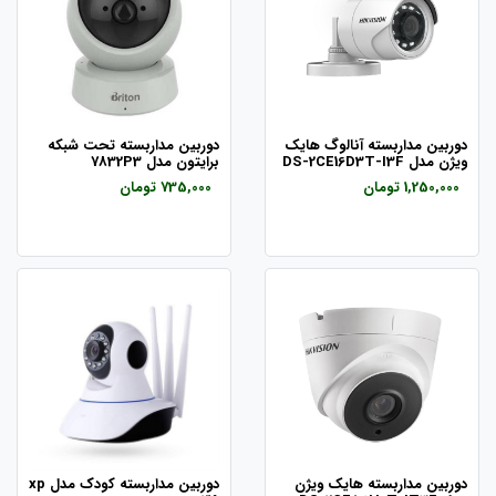
دوربین مداربسته آنالوگ هایک
دوربین مداربسته تحت شبکه
ویژن مدل DS-2CE16D3T-I3F
برایتون مدل 7832P3
1,250,000 تومان
735,000 تومان
دوربین مداربسته هایک ویژن
دوربین مداربسته کودک مدل xp