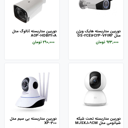
دوربین مداربسته هایک ویژن
دوربین مداربسته آنالوگ مدل
مدل DS-2CE16C2P-VFIR3
AOP-HDB320A
923,000 تومان
290,000 تومان
دوربین مداربسته تحت شبکه
دوربین مداربسته بی سیم مدل
شیائومی مدل MJSXJ09CM
XP-300