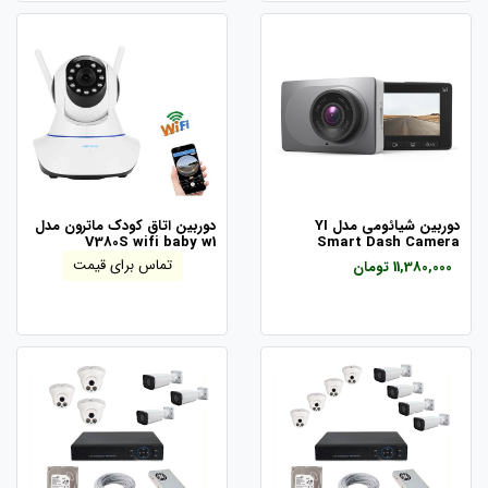
دوربين شيائومی مدل YI
دوربین اتاق کودک ماترون مدل
V380S wifi baby w1
Smart Dash Camera
تماس برای قیمت
11,380,000 تومان