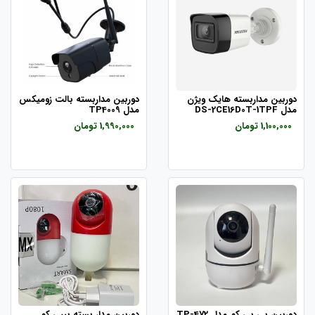
دوربین مداربسته هایک ویژن
دوربین مداربسته بالت زومیکس
مدل DS-2CE16D0T-1TPF
مدل TP4009
1,100,000 تومان
1,990,000 تومان
دوربین بی بی کم مدل TP-472
دوربین مدار بسته بیبی کم