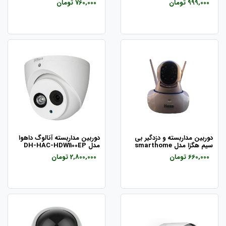
999,000 تومان
760,000 تومان
دوربین مداربسته و دزدگیر بی
دوربین مداربسته آنالوگ داهوا
سیم هگزا مدل smarthome
مدل DH-HAC-HDW1100EP
660,000 تومان
2,800,000 تومان