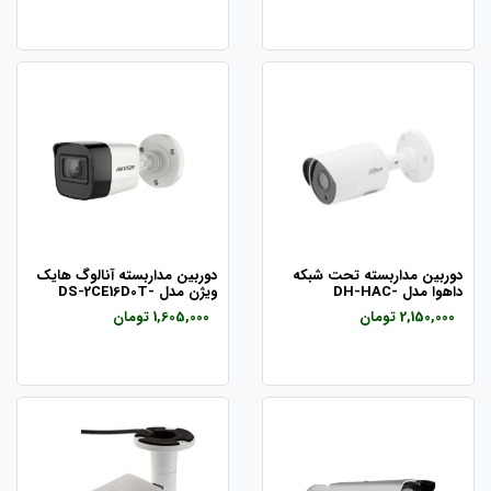
دوربین مداربسته تحت شبکه
دوربین مداربسته آنالوگ هایک
داهوا مدل DH-HAC-
ویژن مدل DS-2CE16D0T-
ITPFS
HFW1500SLP
2,150,000 تومان
1,605,000 تومان