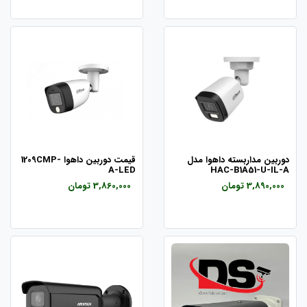
دوربین مداربسته داهوا مدل
قیمت دوربین داهوا 1209CMP-
A-LED
HAC-B1A51-U-IL-A
3,890,000 تومان
3,860,000 تومان