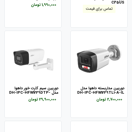
C35US
1,990,000 تومان
تماس برای قیمت
دوربین مداربسته داهوا مدل
دوربین سیم کارت خور داهوا
DH-IPC-HFW1239TL1-A-IL
مدل DH-IPC-HFW1239DTP-
4G-IL
2,700,000 تومان
29,900,000 تومان