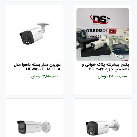
پکیج پیشرفته پلاک خوانی و
دوربین مدار بسته داهوا مدل
تشخیص چهره PG-2026
HFW1200TLM-IL-A
48,000,000 تومان
3,150,000 تومان