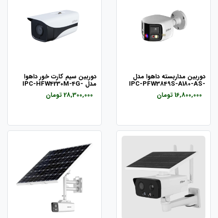
دوربین مداربسته داهوا مدل
دوربین سیم کارت خور داهوا
IPC-PFW3849S-A180-AS-
مدل IPC-HFW4230M-4G-
AS-I2
PV
16,800,000 تومان
28,300,000 تومان