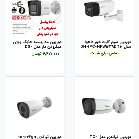
دوربین سیم کارت خور داهوا
دوربین مداربسته هایک ویژن
مدل DH-IPC-HFW1339DT1-
میکروفن دار مدل DS-
2CD1043G2-LIU-F
4G-ST-IL
تماس برای قیمت
4,470,000 تومان
دوربین تیاندی مدل TC-
دوربین تیاندی tc-c32gn