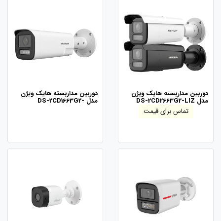
دوربین مداربسته هایک ویژن
دوربین مداربسته هایک ویژن
مدل DS-2CD2663G2-LIZ
مدل DS-2CD1663G2-
LIZ(S)U/SL
تماس برای قیمت