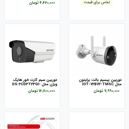
تماس برای قیمت
4,460,000 تومان
دوربین بیسیم بالت برایتون
دوربین سیم کارت خور هایک
مدل IOT-72B72-TMSC
ویژن مدل DS-2CD3T23G1-
I/4G
7,990,000 تومان
16,800,000 تومان