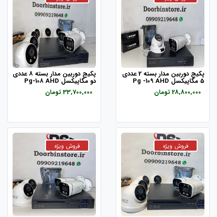
پکیج دوربین مدار بسته 2 عددی
پکیج دوربین مدار بسته 8 عددی
5 مگاپیکسل Pg -109 AHD
دو مگاپیکسل Pg-108 AHD
28,800,000 تومان
33,700,000 تومان