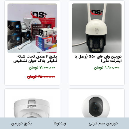
دوربین وای فای S50 (وصل با
پکیج 4 عددی تحت شبکه
اینترنت ملی)
تلفیقی پلاک خوان تشخیص
چهره PG-4140
9,900,000 تومان
71,000,000 تومان
75,000,000 تومان
دوربین سیم کارتی
ویدئوها
پکیج دوربین